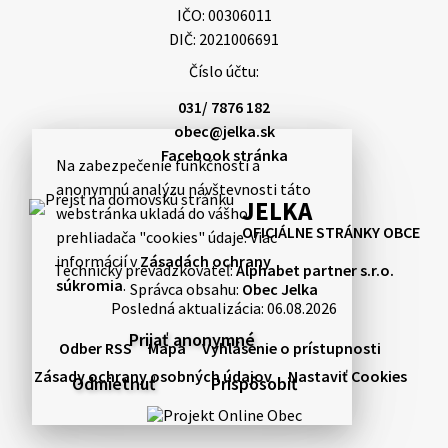
IČO: 00306011
3. augusta 2026 08:44
DIČ: 2021006691
Číslo účtu:
31. júla 2026 10:10
031/ 7876 182
obec@jelka.sk
Facebook stránka
Na zabezpečenie funkčnosti a
Smútočný oznam: 31.07.2026
anonymnú analýzu návštevnosti táto
Vážení obyvatelia!S hlbokým zármutkom Vám
JELKA
webstránka ukladá do vášho
oznamujeme, že vo veku 48 rokov nás opustil
OFICIÁLNE STRÁNKY OBCE
prehliadača "cookies" údaje. Viac
Norbert Rajcsányi, Annus. Pohreb zosnulého bude
informácií v
Zásadách ochrany
dňa 5.08.2026 v stredu 10.15 hodine v rímskoka…
Technický prevádzkovateľ:
Alphabet partner s.r.o.
súkromia
.
Správca obsahu:
Obec Jelka
31. júla 2026 10:07
Posledná aktualizácia:
06.08.2026
Prijať anonymné
Odber RSS
Mapa
Vyhlásenie o prístupnosti
31. júla 2026 08:21
Zásady ochrany osobných údajov
Nastaviť Cookies
Odmietnuť
Prispôsobiť