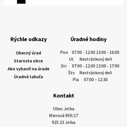
Miestne oznamy: 05.08.2026
Smútočný oznam: 05.08.2026 1/ Vážení obyvatelia!S
hlbokým zármutkom Vám oznamujeme, že vo veku
Rýchle odkazy
Úradné hodiny
73 rokov nás opustila Irena Tanková, rodená
Tanková. Pohreb zosnulej bude dňa 6.08.20…
Pon
07:00 - 12:00 13:00 - 16:00
Obecný úrad
5. augusta 2026 12:59
Ut
Nestránkový deň
Starosta obce
Str
07:00 - 12:00 13:00 - 17:00
Ako vybaviť na úrade
Štv
Nestránkový deň
Úradná tabuľa
3. augusta 2026 08:45
Pia
07:00 – 12:30
Kontakt
Miestne oznamy: 03.08.2026
Smútočné oznamy: 03.08.2026 1/ Vážení obyvatelia!S
Obec Jelka

hlbokým zármutkom Vám oznamujeme, že vo veku
Mierová 959/17

84 rokov nás opustil Ján Letusek. Pohreb zosnulého
925 23 Jelka
bude dňa 4.08.2026 v utorok 10.00…