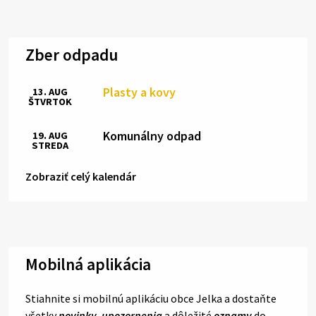
Zber odpadu
Plasty a kovy
13. AUG
ŠTVRTOK
Komunálny odpad
19. AUG
STREDA
Zobraziť celý kalendár
Mobilná aplikácia
Stiahnite si mobilnú aplikáciu obce Jelka a dostaňte
všetky
novinky
,
upozornenia
a dôležité
oznamy
do