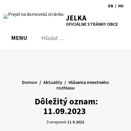
Preskočiť
EN
/
HU
na
Switch
Zmen
RSS
Mapa
Tlačiť
Zvýšiť
Zmenšiť
Zväčšiť
JELKA
obsah
language
jazyk
kontrast
veľkosť
veľkosť
OFICIÁLNE STRÁNKY OBCE
to
na
písma
písma
English
Magy
MENU
PREPNÚŤ
Hľadať:
Odo
vyh
for
Domov
Aktuality
Hlásenia miestneho
rozhlasu
Dôležitý oznam:
11.09.2023
Zverejnené
11.9.2023
.