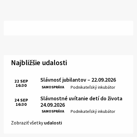
Najbližšie udalosti
Slávnosť jubilantov – 22.09.2026
22
SEP
16:30
Čas:
Miesto:
Podnikateľský inkubátor
SAMOSPRÁVA
Slávnostné uvítanie detí do života
24
SEP
24.09.2026
16:30
Čas:
Miesto:
Podnikateľský inkubátor
SAMOSPRÁVA
Zobraziť všetky
udalosti