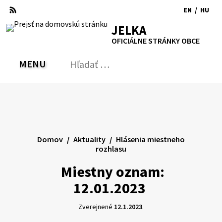
Preskočiť
EN
/
HU
na
Switch
Zmen
RSS
Mapa
Tlačiť
Zvýšiť
Zmenšiť
Zväčšiť
JELKA
obsah
language
jazyk
kontrast
veľkosť
veľkosť
OFICIÁLNE STRÁNKY OBCE
to
na
písma
písma
English
Magy
MENU
PREPNÚŤ
Hľadať:
Odo
vyh
for
Domov
Aktuality
Hlásenia miestneho
rozhlasu
Miestny oznam:
12.01.2023
Zverejnené
12.1.2023
.