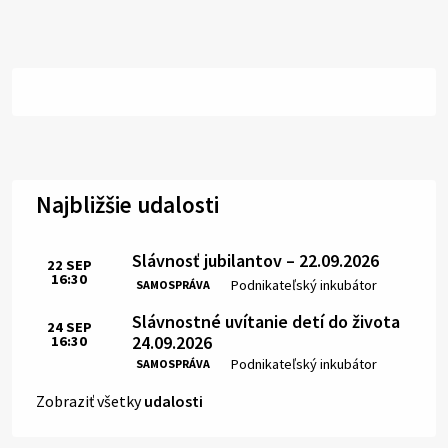
Najbližšie udalosti
Slávnosť jubilantov – 22.09.2026
22
SEP
16:30
Čas:
Miesto:
Podnikateľský inkubátor
SAMOSPRÁVA
Slávnostné uvítanie detí do života
24
SEP
24.09.2026
16:30
Čas:
Miesto:
Podnikateľský inkubátor
SAMOSPRÁVA
Zobraziť všetky
udalosti