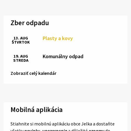
Zber odpadu
Plasty a kovy
13. AUG
ŠTVRTOK
Komunálny odpad
19. AUG
STREDA
Zobraziť celý kalendár
Mobilná aplikácia
Stiahnite si mobilnú aplikáciu obce Jelka a dostaňte
všetky
novinky
,
upozornenia
a dôležité
oznamy
do