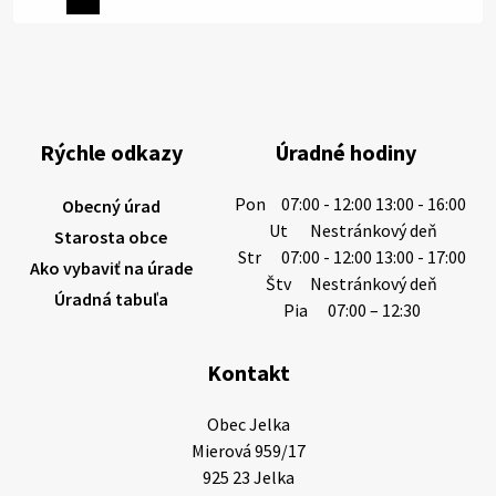
Miestne oznamy: 06.08.2026
1/ PITNÁ VODA NIE JE SAMOZREJMOSŤ. Dlhodobé
sucho a vysoké teploty spôsobujú pokles
výdatnosti vodárenských zdrojov.
Rýchle odkazy
Úradné hodiny
Západoslovenská vodárenská spoločnosť preto
žiada obyvateľov o…
Pon
07:00 - 12:00 13:00 - 16:00
Obecný úrad
6. augusta 2026 08:12
Ut
Nestránkový deň
Starosta obce
Str
07:00 - 12:00 13:00 - 17:00
Ako vybaviť na úrade
Štv
Nestránkový deň
Úradná tabuľa
5. augusta 2026 13:10
Pia
07:00 – 12:30
Kontakt
Miestne oznamy: 05.08.2026
Smútočný oznam: 05.08.2026 1/ Vážení obyvatelia!S
Obec Jelka

hlbokým zármutkom Vám oznamujeme, že vo veku
Mierová 959/17

73 rokov nás opustila Irena Tanková, rodená
925 23 Jelka
Tanková. Pohreb zosnulej bude dňa 6.08.20…