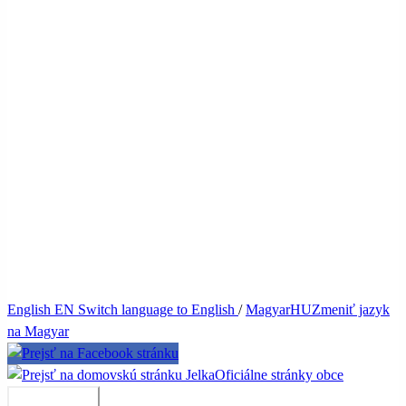
English
EN
Switch language to English
/
Magyar
HU
Zmeniť jazyk
na Magyar
Jelka
Oficiálne stránky obce