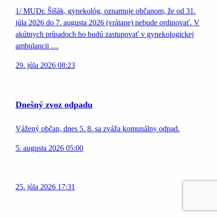
1/ MUDr. Šišák, gynekológ, oznamuje občanom, že od 31.
júla 2026 do 7. augusta 2026 (vrátane) nebude ordinovať. V
akútnych prípadoch ho budú zastupovať v gynekologickej
ambulancii …
29. júla 2026 08:23
Dnešný zvoz odpadu
Vážený občan, dnes 5. 8. sa zváža komunálny odpad.
5. augusta 2026 05:00
25. júla 2026 17:31