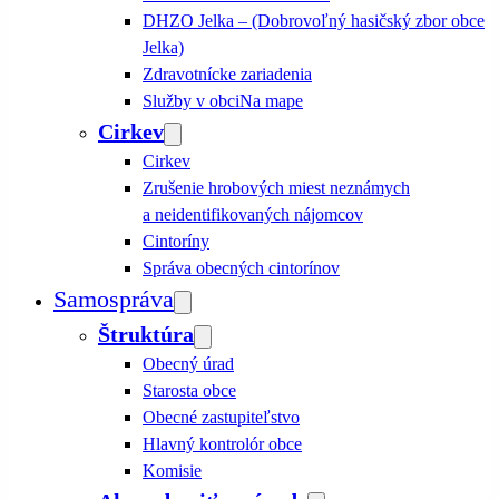
DHZO Jelka – (Dobrovoľný hasičský zbor obce
Jelka)
Zdravotnícke zariadenia
Služby v obci
Na mape
Cirkev
Cirkev
Zrušenie hrobových miest neznámych
a neidentifikovaných nájomcov
Cintoríny
Správa obecných cintorínov
Samospráva
Štruktúra
Obecný úrad
Starosta obce
Obecné zastupiteľstvo
Hlavný kontrolór obce
Komisie