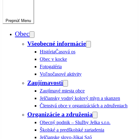
Prepnúť
Menu
Obec
Všeobecné informácie
História
Časová os
Obec v kocke
Fotogaléria
Voľnočasové aktivity
Zaujímavosti
Zaujímavé miesta obce
Jelčiansky vodný kolový mlyn a skanzen
Členstvá obce v organizáciách a združeniach
Organizácie a združenia
Obecný podnik – Služby Jelka s.r.o.
Školské a predškolské zariadenia
Jelčianske slovo-Jókai Szó