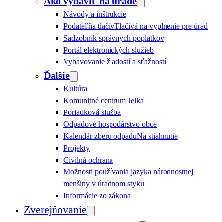
Ako vybaviť na úrade
Návody a inštrukcie
Podateľňa tlačív
Tlačivá na vyplnenie pre úrad
Sadzobník správnych poplatkov
Portál elektronických služieb
Vybavovanie žiadostí a sťažností
Ďalšie
Kultúra
Komunitné centrum Jelka
Poriadková služba
Odpadové hospodárstvo obce
Kalendár zberu odpadu
Na stiahnutie
Projekty
Civilná ochrana
Možnosti používania jazyka národnostnej
menšiny v úradnom styku
Informácie zo zákona
Zverejňovanie