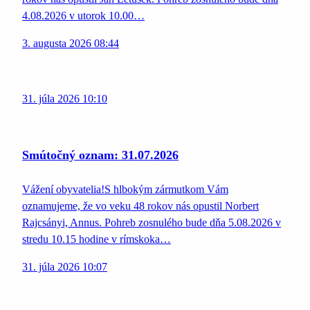
4.08.2026 v utorok 10.00…
3. augusta 2026 08:44
31. júla 2026 10:10
Smútočný oznam: 31.07.2026
Vážení obyvatelia!S hlbokým zármutkom Vám
oznamujeme, že vo veku 48 rokov nás opustil Norbert
Rajcsányi, Annus. Pohreb zosnulého bude dňa 5.08.2026 v
stredu 10.15 hodine v rímskoka…
31. júla 2026 10:07