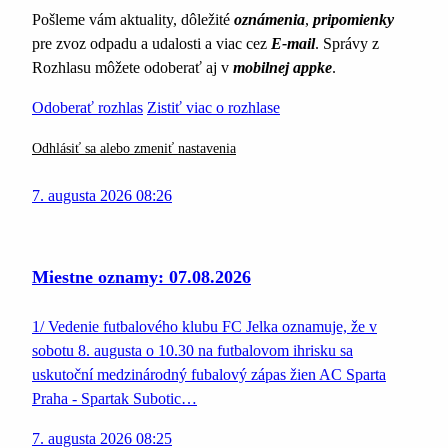
Pošleme vám aktuality, dôležité
oznámenia
,
pripomienky
pre zvoz odpadu a udalosti a viac cez
E-mail
. Správy z
Rozhlasu môžete odoberať aj v
mobilnej appke
.
Odoberať rozhlas
Zistiť viac o rozhlase
Odhlásiť sa alebo zmeniť nastavenia
7. augusta 2026 08:26
Miestne oznamy: 07.08.2026
1/ Vedenie futbalového klubu FC Jelka oznamuje, že v
sobotu 8. augusta o 10.30 na futbalovom ihrisku sa
uskutoční medzinárodný fubalový zápas žien AC Sparta
Praha - Spartak Subotic…
7. augusta 2026 08:25