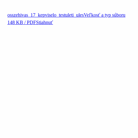
osszehivas_17_kepviselo_testuleti_ules
Veľkosť a typ súboru
148 KB / PDF
Stiahnuť