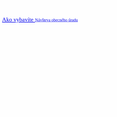
Ako vybavíte
Návšteva obecného úradu