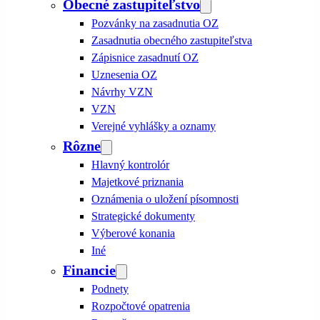
Obecné zastupiteľstvo
Pozvánky na zasadnutia OZ
Zasadnutia obecného zastupiteľstva
Zápisnice zasadnutí OZ
Uznesenia OZ
Návrhy VZN
VZN
Verejné vyhlášky a oznamy
Rôzne
Hlavný kontrolór
Majetkové priznania
Oznámenia o uložení písomnosti
Strategické dokumenty
Výberové konania
Iné
Financie
Podnety
Rozpočtové opatrenia