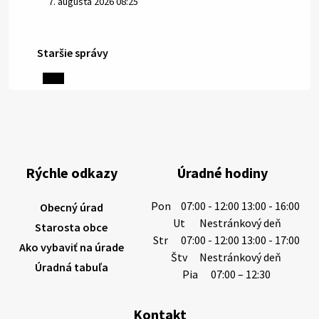
7. augusta 2026 08:25
Staršie správy
6. augusta 2026 08:13
Miestne oznamy: 06.08.2026
1/ PITNÁ VODA NIE JE SAMOZREJMOSŤ. Dlhodobé
sucho a vysoké teploty spôsobujú pokles
výdatnosti vodárenských zdrojov.
Rýchle odkazy
Úradné hodiny
Západoslovenská vodárenská spoločnosť preto
žiada obyvateľov o…
Pon
07:00 - 12:00 13:00 - 16:00
Obecný úrad
6. augusta 2026 08:12
Ut
Nestránkový deň
Starosta obce
Str
07:00 - 12:00 13:00 - 17:00
Ako vybaviť na úrade
Štv
Nestránkový deň
Úradná tabuľa
5. augusta 2026 13:10
Pia
07:00 – 12:30
Kontakt