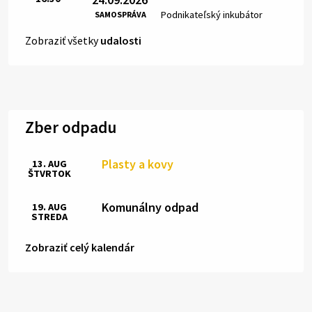
Miesto:
Podnikateľský inkubátor
SAMOSPRÁVA
Zobraziť všetky
udalosti
Zber odpadu
Plasty a kovy
13. AUG
ŠTVRTOK
Komunálny odpad
19. AUG
STREDA
Zobraziť celý kalendár