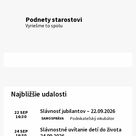
Podnety starostovi
Vyriešme to spolu
Najbližšie udalosti
Slávnosť jubilantov – 22.09.2026
22
SEP
16:30
Čas:
Miesto:
Podnikateľský inkubátor
SAMOSPRÁVA
Slávnostné uvítanie detí do života
24
SEP
24.09.2026
16:30
Čas: