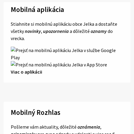
Mobilná aplikácia
Stiahnite si mobilnú aplikáciu obce Jelka a dostaňte
všetky
novinky
,
upozornenia
a dôležité
oznamy
do
vrecka.
Viac o aplikácii
Mobilný Rozhlas
Pošleme vám aktuality, dôležité
oznámenia
,
pripomienky
pre zvoz odpadu a udalosti a viac cez
E-