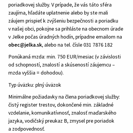
poriadkovej služby. V prípade, že vás táto sféra
zaujíma, hľadáte uplatnenie alebo by ste mali
záujem prispieť k zvýšeniu bezpečnosti a poriadku
v našej obci, pokojne sa prihláste na obecnom úrade
v Jelke počas úradných hodín, prípadne emailom na
obec@jelka.sk
, alebo na tel. čísle 031 7876 182
Ponúkaná mzda: min. 750 EUR/mesiac (v závislosti
od schopností, znalostí a skúseností záujemcu –
mzda vyššia = dohodou).
Typ úväzku: plný úväzok
Minimálne požiadavky na člena poriadkovej služby:
čistý register trestov, dokončené min. základné
vzdelanie, komunikatívnosť, znalosť maďarského
jazyka, vodičský preukaz B, zmysel pre poriadok
a zodpovednosť.