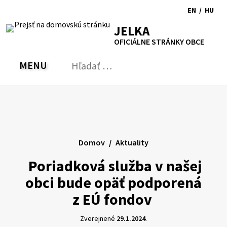
Preskočiť
EN
/
HU
na
Switch
Zmen
RSS
Mapa
Tlačiť
Zvýšiť
Zmenšiť
Zväčšiť
JELKA
obsah
language
jazyk
kontrast
veľkosť
veľkosť
OFICIÁLNE STRÁNKY OBCE
to
na
písma
písma
English
Magy
MENU
PREPNÚŤ
Hľadať:
Odo
vyh
for
Domov
Aktuality
Poriadková služba v našej
obci bude opäť podporená
z EÚ fondov
Zverejnené
29.1.2024
.