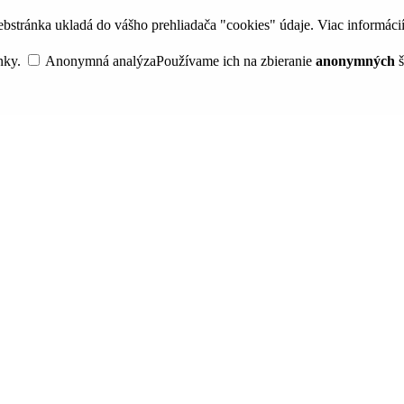
bstránka ukladá do vášho prehliadača "cookies" údaje. Viac informáci
nky.
Anonymná analýza
Používame ich na zbieranie
anonymných
š