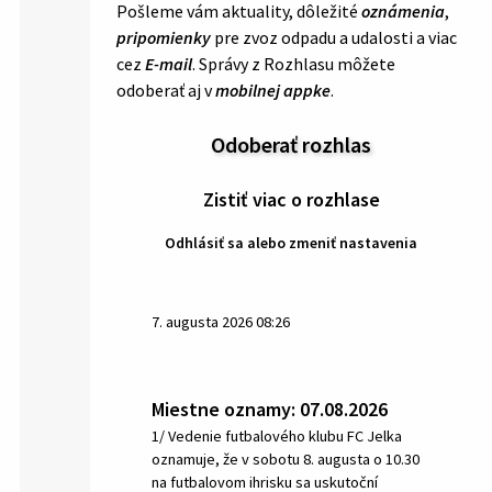
Pošleme vám aktuality, dôležité
oznámenia
,
pripomienky
pre zvoz odpadu a udalosti a viac
cez
E-mail
. Správy z Rozhlasu môžete
odoberať aj v
mobilnej appke
.
Odoberať rozhlas
Zistiť viac o rozhlase
Odhlásiť sa alebo zmeniť nastavenia
7. augusta 2026 08:26
Miestne oznamy: 07.08.2026
1/ Vedenie futbalového klubu FC Jelka
oznamuje, že v sobotu 8. augusta o 10.30
na futbalovom ihrisku sa uskutoční