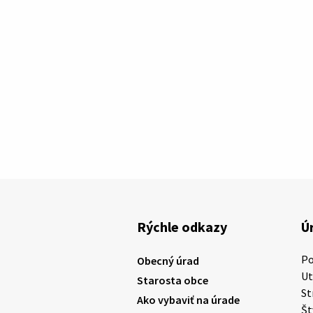
Rýchle odkazy
Ú
P
Obecný úrad
U
Starosta obce
St
Ako vybaviť na úrade
Š