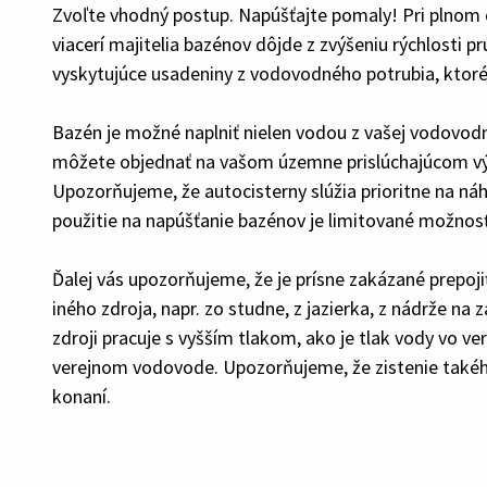
Zvoľte vhodný postup. Napúšťajte pomaly! Pri plnom o
viacerí majitelia bazénov dôjde z zvýšeniu rýchlosti pr
vyskytujúce usadeniny z vodovodného potrubia, ktoré
Bazén je možné naplniť nielen vodou z vašej vodovodnej
môžete objednať na vašom územne prislúchajúcom vý
Upozorňujeme, že autocisterny slúžia prioritne na ná
použitie na napúšťanie bazénov je limitované možnos
Ďalej vás upozorňujeme, že je prísne zakázané prepo
iného zdroja, napr. zo studne, z jazierka, z nádrže na
zdroji pracuje s vyšším tlakom, ako je tlak vody vo
verejnom vodovode. Upozorňujeme, že zistenie také
konaní.