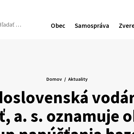
Obec
Samospráva
Zver
dať:
Odoslať
vyhľadávací
formulár
Domov
Aktuality
doslovenská vodá
ť, a. s. oznamuje 