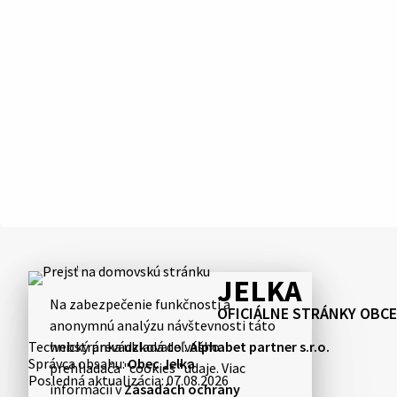
JELKA
Na zabezpečenie funkčnosti a
OFICIÁLNE STRÁNKY OBCE
anonymnú analýzu návštevnosti táto
Technický prevádzkovateľ:
Alphabet partner s.r.o.
webstránka ukladá do vášho
Správca obsahu:
Obec Jelka
prehliadača "cookies" údaje. Viac
Posledná aktualizácia:
07.08.2026
informácií v
Zásadách ochrany