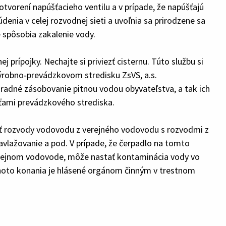
tvorení napúšťacieho ventilu a v prípade, že napúšťajú
údenia v celej rozvodnej sieti a uvoľnia sa prirodzene sa
 spôsobia zakalenie vody.
 prípojky. Nechajte si priviezť cisternu. Túto službu si
robno‑prevádzkovom stredisku ZsVS, a.s.
hradné zásobovanie pitnou vodou obyvateľstva, a tak ich
ťami prevádzkového strediska.
jiť rozvody vodovodu z verejného vodovodu s rozvodmi z
 zavlažovanie a pod. V prípade, že čerpadlo na tomto
 verejnom vodovode, môže nastať kontaminácia vody vo
hoto konania je hlásené orgánom činným v trestnom