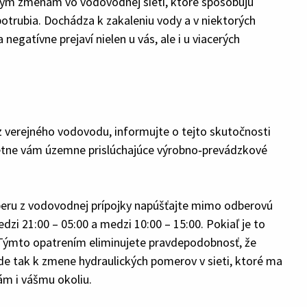
vým zmenám vo vodovodnej sieti, ktoré spôsobujú
potrubia. Dochádza k zakaleniu vody a v niektorých
negatívne prejaví nielen u vás, ale i u viacerých
 z verejného vodovodu, informujte o tejto skutočnosti
étne vám územne prislúchajúce výrobno‑prevádzkové
dberu z vodovodnej prípojky napúšťajte mimo odberovú
zi 21:00 – 05:00 a medzi 10:00 – 15:00. Pokiaľ je to
. Týmto opatrením eliminujete pravdepodobnosť, že
jde tak k zmene hydraulických pomerov v sieti, ktoré ma
ám i vášmu okoliu.