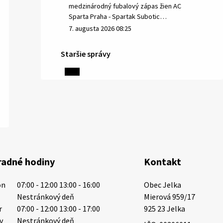
medzinárodný fubalový zápas žien AC
Sparta Praha - Spartak Subotic…
7. augusta 2026 08:25
Staršie správy
6. augusta 2026 08:13
Miestne oznamy: 06.08.2026
1/ PITNÁ VODA NIE JE SAMOZREJMOSŤ.
Dlhodobé sucho a vysoké teploty
spôsobujú pokles výdatnosti
vodárenských zdrojov. Západoslovenská
radné hodiny
Kontakt
vodárenská spoločnosť preto žiada
obyvateľov o…
on
07:00 - 12:00 13:00 - 16:00
Obec Jelka

6. augusta 2026 08:12
t
Nestránkový deň
Mierová 959/17

r
07:00 - 12:00 13:00 - 17:00
925 23 Jelka
tv
Nestránkový deň