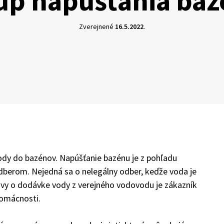
up napúšťania ba
Zverejnené
16.5.2022
.
ody do bazénov. Napúšťanie bazénu je z pohľadu
erom. Nejedná sa o nelegálny odber, keďže voda je
y o dodávke vody z verejného vodovodu je zákazník
domácnosti.