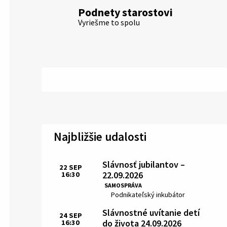
Podnety starostovi
Vyriešme to spolu
Najbližšie udalosti
Slávnosť jubilantov –
22
SEP
22.09.2026
16:30
Čas:
SAMOSPRÁVA
Miesto:
Podnikateľský inkubátor
Slávnostné uvítanie detí
24
SEP
do života 24.09.2026
16:30
Čas: