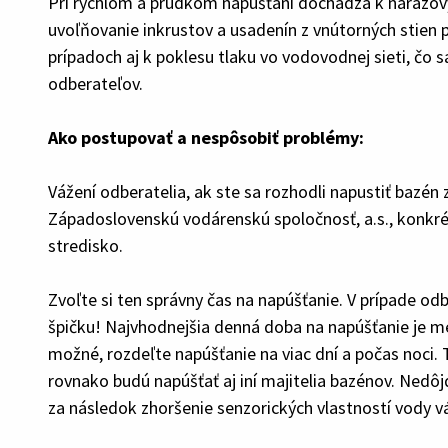
Pri rýchlom a prudkom napúšťaní dochádza k nárazo
uvoľňovanie inkrustov a usadenín z vnútorných stien 
prípadoch aj k poklesu tlaku vo vodovodnej sieti, čo sa 
odberateľov.
Ako postupovať a nespôsobiť problémy:
Vážení odberatelia, ak ste sa rozhodli napustiť bazén
Západoslovenskú vodárenskú spoločnosť, a.s., konkr
stredisko.
Zvoľte si ten správny čas na napúšťanie. V prípade o
špičku! Najvhodnejšia denná doba na napúšťanie je med
možné, rozdeľte napúšťanie na viac dní a počas noci
rovnako budú napúšťať aj iní majitelia bazénov. Nedô
za následok zhoršenie senzorických vlastností vody v