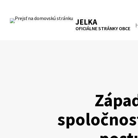
Preskočiť
na
RSS
Mapa
Tlačiť
obsah
JELKA
Hľa
OFICIÁLNE STRÁNKY OBCE
Zápa
spoločnos