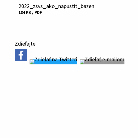
2022_zsvs_ako_napustit_bazen
Veľkosť
Stiahnuť
184 KB / PDF
a
typ
súboru
Zdieľajte