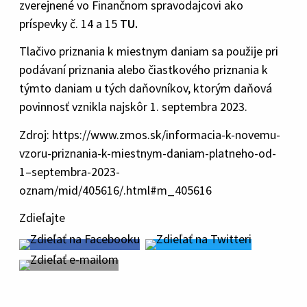
zverejnené vo Finančnom spravodajcovi ako
príspevky č. 14 a 15
TU.
Tlačivo priznania k miestnym daniam sa použije pri
podávaní priznania alebo čiastkového priznania k
týmto daniam u tých daňovníkov, ktorým daňová
povinnosť vznikla najskôr 1. septembra 2023.
Zdroj: https://www.zmos.sk/informacia-k-novemu-
vzoru-priznania-k-miestnym-daniam-platneho-od-
1–septembra-2023-
oznam/mid/405616/.html#m_405616
Zdieľajte