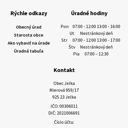
sucho a vysoké teploty spôsobujú pokles
výdatnosti vodárenských zdrojov.
Rýchle odkazy
Úradné hodiny
Západoslovenská vodárenská spoločnosť preto
žiada obyvateľov o…
Pon
07:00 - 12:00 13:00 - 16:00
Obecný úrad
6. augusta 2026 08:12
Ut
Nestránkový deň
Starosta obce
Str
07:00 - 12:00 13:00 - 17:00
Ako vybaviť na úrade
Štv
Nestránkový deň
Úradná tabuľa
5. augusta 2026 13:10
Pia
07:00 – 12:30
Kontakt
Miestne oznamy: 05.08.2026
Smútočný oznam: 05.08.2026 1/ Vážení obyvatelia!S
Obec Jelka

hlbokým zármutkom Vám oznamujeme, že vo veku
Mierová 959/17

73 rokov nás opustila Irena Tanková, rodená
925 23 Jelka
Tanková. Pohreb zosnulej bude dňa 6.08.20…
IČO: 00306011
5. augusta 2026 12:59
DIČ: 2021006691
Číslo účtu: