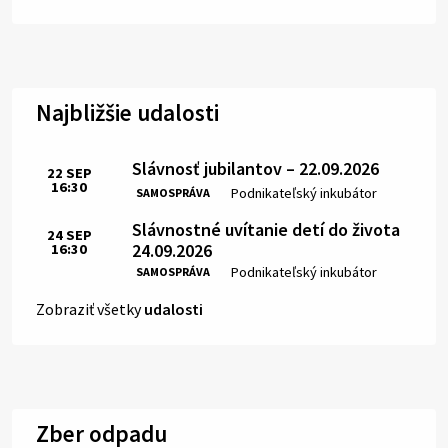
Najbližšie udalosti
Slávnosť jubilantov – 22.09.2026
22
SEP
16:30
Čas:
Miesto:
Podnikateľský inkubátor
SAMOSPRÁVA
Slávnostné uvítanie detí do života
24
SEP
24.09.2026
16:30
Čas:
Miesto:
Podnikateľský inkubátor
SAMOSPRÁVA
Zobraziť všetky
udalosti
Zber odpadu