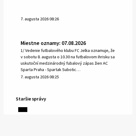
7. augusta 2026 08:26
Miestne oznamy: 07.08.2026
1/ Vedenie futbalového klubu FC Jelka oznamuje, že
v sobotu 8. augusta o 10.30 na futbalovom ihrisku sa
uskutoční medzinárodný fubalový zápas žien AC
Sparta Praha - Spartak Subotic…
7. augusta 2026 08:25
Staršie správy
6. augusta 2026 08:13
Miestne oznamy: 06.08.2026
1/ PITNÁ VODA NIE JE SAMOZREJMOSŤ. Dlhodobé