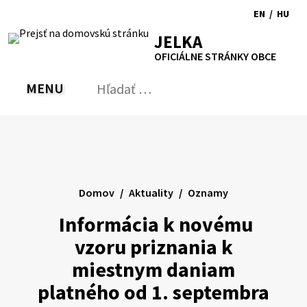
Preskočiť
EN
/
HU
na
Switch
Zmen
RSS
Mapa
Tlačiť
Zvýšiť
Zmenšiť
Zväčšiť
JELKA
obsah
language
jazyk
kontrast
veľkosť
veľkosť
OFICIÁLNE STRÁNKY OBCE
to
na
písma
písma
English
Magy
MENU
PREPNÚŤ
Hľadať:
Odo
vyh
for
Domov
Aktuality
Oznamy
Informácia k novému
vzoru priznania k
miestnym daniam
platného od 1. septembra