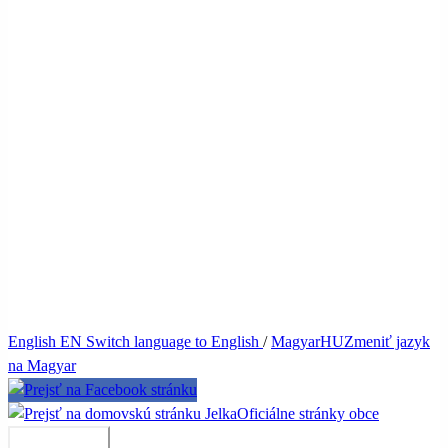
English
EN
Switch language to English
/
Magyar
HU
Zmeniť jazyk
na Magyar
Jelka
Oficiálne stránky obce