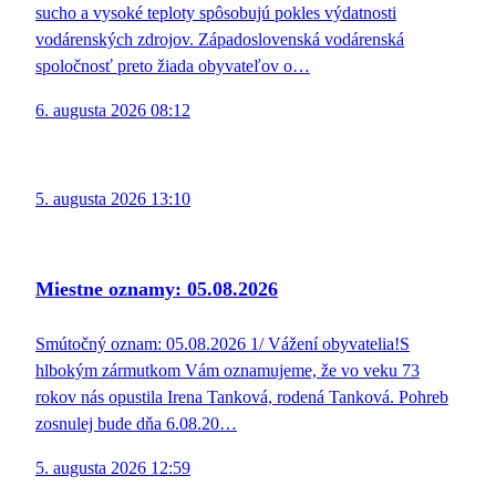
sucho a vysoké teploty spôsobujú pokles výdatnosti
vodárenských zdrojov. Západoslovenská vodárenská
spoločnosť preto žiada obyvateľov o…
6. augusta 2026 08:12
5. augusta 2026 13:10
Miestne oznamy: 05.08.2026
Smútočný oznam: 05.08.2026 1/ Vážení obyvatelia!S
hlbokým zármutkom Vám oznamujeme, že vo veku 73
rokov nás opustila Irena Tanková, rodená Tanková. Pohreb
zosnulej bude dňa 6.08.20…
5. augusta 2026 12:59