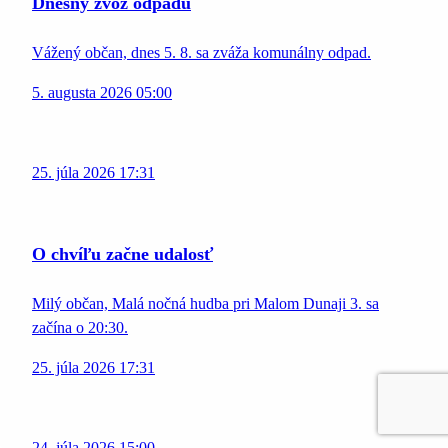
Dnešný zvoz odpadu
Vážený občan, dnes 5. 8. sa zváža komunálny odpad.
5. augusta 2026 05:00
25. júla 2026 17:31
O chvíľu začne udalosť
Milý občan, Malá nočná hudba pri Malom Dunaji 3. sa
začína o 20:30.
25. júla 2026 17:31
24. júla 2026 15:00