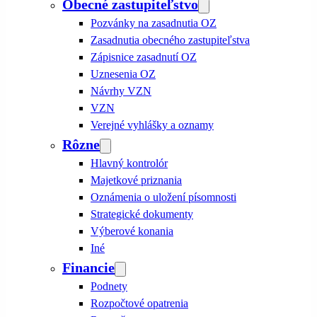
Obecné zastupiteľstvo
Pozvánky na zasadnutia OZ
Zasadnutia obecného zastupiteľstva
Zápisnice zasadnutí OZ
Uznesenia OZ
Návrhy VZN
VZN
Verejné vyhlášky a oznamy
Rôzne
Hlavný kontrolór
Majetkové priznania
Oznámenia o uložení písomnosti
Strategické dokumenty
Výberové konania
Iné
Financie
Podnety
Rozpočtové opatrenia