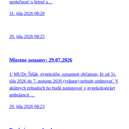
spoločnosť o šetrné a…
31. júla 2026 08:20
29. júla 2026 08:25
Miestne oznamy: 29.07.2026
1/ MUDr. Šišák, gynekológ, oznamuje občanom, že od 31.
júla 2026 do 7. augusta 2026 (vrátane) nebude ordinovať. V
akútnych prípadoch ho budú zastupovať v gynekologickej
ambulancii …
29. júla 2026 08:23