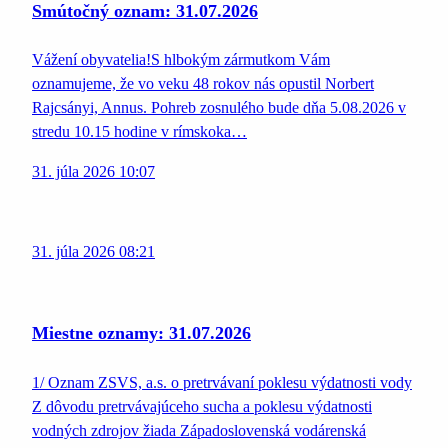
Smútočný oznam: 31.07.2026
Vážení obyvatelia!S hlbokým zármutkom Vám
oznamujeme, že vo veku 48 rokov nás opustil Norbert
Rajcsányi, Annus. Pohreb zosnulého bude dňa 5.08.2026 v
stredu 10.15 hodine v rímskoka…
31. júla 2026 10:07
31. júla 2026 08:21
Miestne oznamy: 31.07.2026
1/ Oznam ZSVS, a.s. o pretrvávaní poklesu výdatnosti vody
Z dôvodu pretrvávajúceho sucha a poklesu výdatnosti
vodných zdrojov žiada Západoslovenská vodárenská