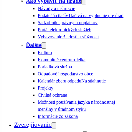
Ako vybaviť na úrade
Návody a inštrukcie
Podateľňa tlačív
Tlačivá na vyplnenie pre úrad
Sadzobník správnych poplatkov
Portál elektronických služieb
Vybavovanie žiadostí a sťažností
Ďalšie
Kultúra
Komunitné centrum Jelka
Poriadková služba
Odpadové hospodárstvo obce
Kalendár zberu odpadu
Na stiahnutie
Projekty
Civilná ochrana
Možnosti používania jazyka národnostnej
menšiny v úradnom styku
Informácie zo zákona
Zverejňovanie