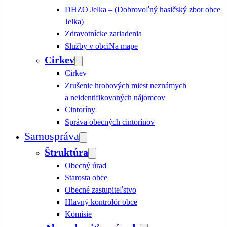
DHZO Jelka – (Dobrovoľný hasičský zbor obce
Jelka)
Zdravotnícke zariadenia
Služby v obci
Na mape
Cirkev
Cirkev
Zrušenie hrobových miest neznámych
a neidentifikovaných nájomcov
Cintoríny
Správa obecných cintorínov
Samospráva
Štruktúra
Obecný úrad
Starosta obce
Obecné zastupiteľstvo
Hlavný kontrolór obce
Komisie