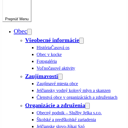
Prepnúť
Menu
Obec
Všeobecné informácie
História
Časová os
Obec v kocke
Fotogaléria
Voľnočasové aktivity
Zaujímavosti
Zaujímavé miesta obce
Jelčiansky vodný kolový mlyn a skanzen
Členstvá obce v organizáciách a združeniach
Organizácie a združenia
Obecný podnik – Služby Jelka s.r.o.
Školské a predškolské zariadenia
Jelčianske slovo-Jókai Szó