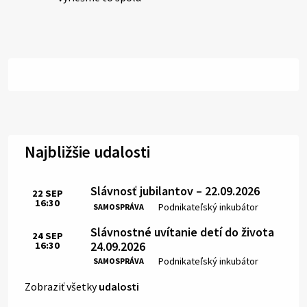
Najbližšie udalosti
Slávnosť jubilantov – 22.09.2026
22
SEP
16:30
Čas:
Miesto:
Podnikateľský inkubátor
SAMOSPRÁVA
Slávnostné uvítanie detí do života
24
SEP
24.09.2026
16:30
Čas:
Miesto:
Podnikateľský inkubátor
SAMOSPRÁVA
Zobraziť všetky
udalosti