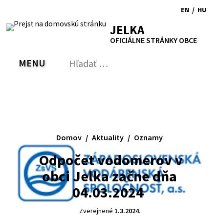
Preskočiť
EN
/
HU
na
Switch
Zmen
RSS
Mapa
Tlačiť
Zvýšiť
Zmenšiť
Zväčšiť
JELKA
obsah
language
jazyk
kontrast
veľkosť
veľkosť
OFICIÁLNE STRÁNKY OBCE
to
na
písma
písma
English
Magy
MENU
PREPNÚŤ
Hľadať:
Odo
vyh
for
Domov
Aktuality
Oznamy
Odpočet vodomerov v
obci Jelka začne dňa
04.03.2024
Zverejnené
1.3.2024
.