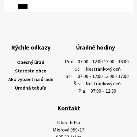
Miestne oznamy: 06.08.2026
1/ PITNÁ VODA NIE JE SAMOZREJMOSŤ. Dlhodobé
sucho a vysoké teploty spôsobujú pokles
výdatnosti vodárenských zdrojov.
Rýchle odkazy
Úradné hodiny
Západoslovenská vodárenská spoločnosť preto
žiada obyvateľov o…
Pon
07:00 - 12:00 13:00 - 16:00
Obecný úrad
6. augusta 2026 08:12
Ut
Nestránkový deň
Starosta obce
Str
07:00 - 12:00 13:00 - 17:00
Ako vybaviť na úrade
Štv
Nestránkový deň
Úradná tabuľa
5. augusta 2026 13:10
Pia
07:00 – 12:30
Kontakt
Miestne oznamy: 05.08.2026
Smútočný oznam: 05.08.2026 1/ Vážení obyvatelia!S
Obec Jelka

hlbokým zármutkom Vám oznamujeme, že vo veku
Mierová 959/17

73 rokov nás opustila Irena Tanková, rodená