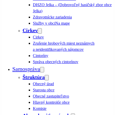
DHZO Jelka – (Dobrovoľný hasičský zbor obce
Jelka)
Zdravotnícke zariadenia
Služby v obci
Na mape
Cirkev
Cirkev
Zrušenie hrobových miest neznámych
a neidentifikovaných nájomcov
Cintoríny
Správa obecných cintorínov
Samospráva
Štruktúra
Obecný úrad
Starosta obce
Obecné zastupiteľstvo
Hlavný kontrolór obce
Komisie