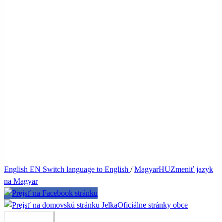
English
EN
Switch language to English
/
Magyar
HU
Zmeniť jazyk
na Magyar
Jelka
Oficiálne stránky obce