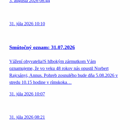
3. augusta 2026 08:44
31. júla 2026 10:10
Smútočný oznam: 31.07.2026
Vážení obyvatelia!S hlbokým zármutkom Vám
oznamujeme, že vo veku 48 rokov nás opustil Norbert
Rajcsányi, Annus. Pohreb zosnulého bude dňa 5.08.2026 v
stredu 10.15 hodine v rímskoka…
31. júla 2026 10:07
31. júla 2026 08:21