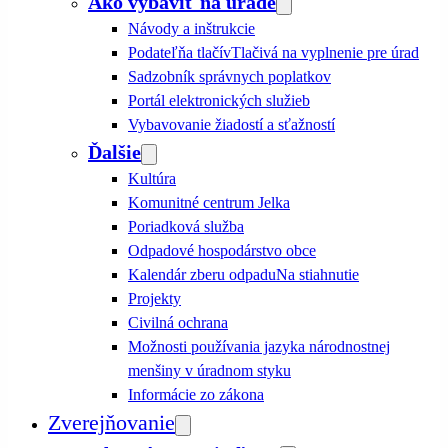
Ako vybaviť na úrade
Návody a inštrukcie
Podateľňa tlačív
Tlačivá na vyplnenie pre úrad
Sadzobník správnych poplatkov
Portál elektronických služieb
Vybavovanie žiadostí a sťažností
Ďalšie
Kultúra
Komunitné centrum Jelka
Poriadková služba
Odpadové hospodárstvo obce
Kalendár zberu odpadu
Na stiahnutie
Projekty
Civilná ochrana
Možnosti používania jazyka národnostnej
menšiny v úradnom styku
Informácie zo zákona
Zverejňovanie