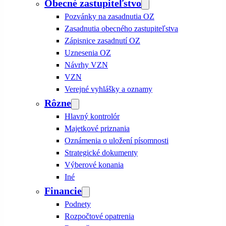
Obecné zastupiteľstvo
Pozvánky na zasadnutia OZ
Zasadnutia obecného zastupiteľstva
Zápisnice zasadnutí OZ
Uznesenia OZ
Návrhy VZN
VZN
Verejné vyhlášky a oznamy
Rôzne
Hlavný kontrolór
Majetkové priznania
Oznámenia o uložení písomnosti
Strategické dokumenty
Výberové konania
Iné
Financie
Podnety
Rozpočtové opatrenia