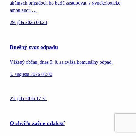
akútnych prípadoch ho budú zastupovať v gynekologickej
ambulancii …
29. júla 2026 08:23
Dnešný zvoz odpadu
Vážený občan, dnes 5. 8. sa zváža komunálny odpad.
5. augusta 2026 05:00
25. júla 2026 17:31
O chvíľu začne udalosť