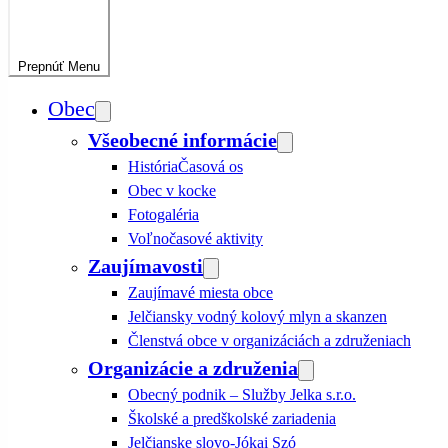
Prepnúť
Menu
Obec
Všeobecné informácie
História
Časová os
Obec v kocke
Fotogaléria
Voľnočasové aktivity
Zaujímavosti
Zaujímavé miesta obce
Jelčiansky vodný kolový mlyn a skanzen
Členstvá obce v organizáciách a združeniach
Organizácie a združenia
Obecný podnik – Služby Jelka s.r.o.
Školské a predškolské zariadenia
Jelčianske slovo-Jókai Szó