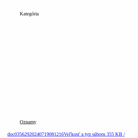
Kategória
Oznamy
doc03562920240719081216
Veľkosť a typ súboru
355 KB /