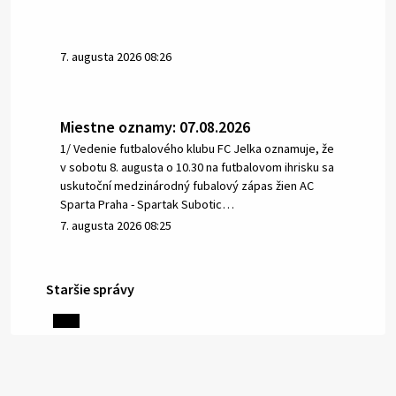
7. augusta 2026 08:26
Miestne oznamy: 07.08.2026
1/ Vedenie futbalového klubu FC Jelka oznamuje, že
v sobotu 8. augusta o 10.30 na futbalovom ihrisku sa
uskutoční medzinárodný fubalový zápas žien AC
Sparta Praha - Spartak Subotic…
7. augusta 2026 08:25
Staršie správy
6. augusta 2026 08:13
Miestne oznamy: 06.08.2026
1/ PITNÁ VODA NIE JE SAMOZREJMOSŤ. Dlhodobé