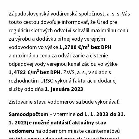
Západoslovenská vodárenská spoločnosť, a. s. si Vás
touto cestou dovoľuje informovať, že Úrad pre
reguláciu sieťových odvetví schválil maximálnu cenu
za výrobu a dodávku pitnej vody verejným
3
vodovodom vo výške
1,2700 €/m
bez DPH
a maximálnu cenu za odvádzanie a čistenie
odpadovej vody verejnou kanalizáciou vo výške
3
1,4783 €/m
bez DPH.
ZsVS, a. s., v súlade s
rozhodnutím ÚRSO vykoná fakturáciu dodanej
služby odo dňa
1. januára 2023
.
Zisťovanie stavu vodomerov sa bude vykonávať:
Samoodpočtom
– v termíne
od 1. 1. 2023 do 31.
1. 2023je možné nahlásiť aktuálny stav
vodomeru
na odbernom mieste cezinternetovú