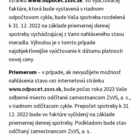
stránku
www.odpocet.zsvs.sk
. Vo vyúčtovacej
faktúre, ktorá bude vystavená v riadnom
odpočtovom cykle, bude Vaša spotreba rozdelená
k 31. 12. 2022 na základe priemernej dennej
spotreby vychádzajúcej z Vami nahláseného stavu
meradla. Výhodou je v tomto prípade
najobjektívnejšie vyúčtovanie k dátumu platnosti
novej ceny.
Priemerom
– v prípade, ak nevyužijete možnosť
nahlásenia stavu cez internetovú stránku
www.odpocet.zsvs.sk
, bude počas roka 2023 Vaše
odberné miesto odčítané zamestnancom ZsVS, a. s.,
v riadnom odčítacom cykle. Prepočet spotreby k 31.
12. 2022 bude vo faktúre vyčíslený na základe
priemernej dennej spotreby. Podkladom bude stav
odčítaný zamestnancom ZsVS, a. s..