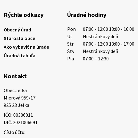
sucho a vysoké teploty spôsobujú pokles
výdatnosti vodárenských zdrojov.
Rýchle odkazy
Úradné hodiny
Západoslovenská vodárenská spoločnosť preto
žiada obyvateľov o…
Pon
07:00 - 12:00 13:00 - 16:00
Obecný úrad
6. augusta 2026 08:12
Ut
Nestránkový deň
Starosta obce
Str
07:00 - 12:00 13:00 - 17:00
Ako vybaviť na úrade
Štv
Nestránkový deň
Úradná tabuľa
5. augusta 2026 13:10
Pia
07:00 – 12:30
Kontakt
Miestne oznamy: 05.08.2026
Smútočný oznam: 05.08.2026 1/ Vážení obyvatelia!S
Obec Jelka

hlbokým zármutkom Vám oznamujeme, že vo veku
Mierová 959/17

73 rokov nás opustila Irena Tanková, rodená
925 23 Jelka
Tanková. Pohreb zosnulej bude dňa 6.08.20…
IČO: 00306011
5. augusta 2026 12:59
DIČ: 2021006691
Číslo účtu: