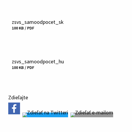
zsvs_samoodpocet_sk
Veľkosť
Stiahnuť
100 KB / PDF
a
typ
súboru
zsvs_samoodpocet_hu
Veľkosť
Stiahnuť
100 KB / PDF
a
typ
súboru
Zdieľajte