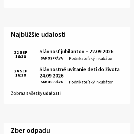
Najbližšie udalosti
Slávnosť jubilantov – 22.09.2026
22
SEP
16:30
Čas:
Miesto:
Podnikateľský inkubátor
SAMOSPRÁVA
Slávnostné uvítanie detí do života
24
SEP
24.09.2026
16:30
Čas:
Miesto:
Podnikateľský inkubátor
SAMOSPRÁVA
Zobraziť všetky
udalosti
Zber odpadu