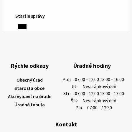
Staršie správy
6. augusta 2026 08:13
Miestne oznamy: 06.08.2026
1/ PITNÁ VODA NIE JE SAMOZREJMOSŤ. Dlhodobé
sucho a vysoké teploty spôsobujú pokles
výdatnosti vodárenských zdrojov.
Rýchle odkazy
Úradné hodiny
Západoslovenská vodárenská spoločnosť preto
žiada obyvateľov o…
Pon
07:00 - 12:00 13:00 - 16:00
Obecný úrad
6. augusta 2026 08:12
Ut
Nestránkový deň
Starosta obce
Str
07:00 - 12:00 13:00 - 17:00
Ako vybaviť na úrade
Štv
Nestránkový deň
Úradná tabuľa
5. augusta 2026 13:10
Pia
07:00 – 12:30
Kontakt
Miestne oznamy: 05.08.2026