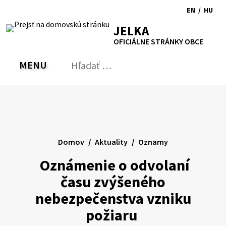
Preskočiť
EN
/
HU
na
Switch
Zmen
RSS
Mapa
Tlačiť
Zvýšiť
Zmenšiť
Zväčšiť
JELKA
obsah
language
jazyk
kontrast
veľkosť
veľkosť
OFICIÁLNE STRÁNKY OBCE
to
na
písma
písma
English
Magy
MENU
PREPNÚŤ
Hľadať:
Odo
vyh
for
Domov
Aktuality
Oznamy
Oznámenie o odvolaní
času zvýšeného
nebezpečenstva vzniku
požiaru