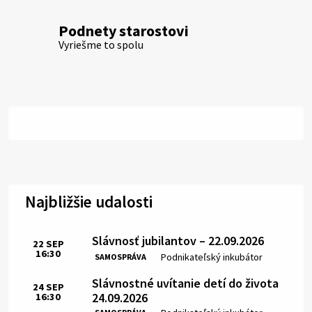
Podnety starostovi
Vyriešme to spolu
Najbližšie udalosti
Slávnosť jubilantov – 22.09.2026
22
SEP
16:30
Čas:
Miesto:
Podnikateľský inkubátor
SAMOSPRÁVA
Slávnostné uvítanie detí do života
24
SEP
24.09.2026
16:30
Čas:
Miesto: