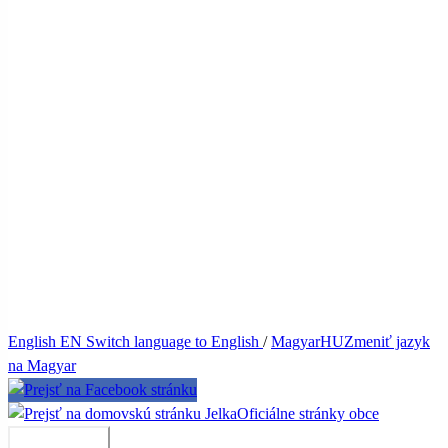
English
EN
Switch language to English
/
Magyar
HU
Zmeniť jazyk
na Magyar
Jelka
Oficiálne stránky obce