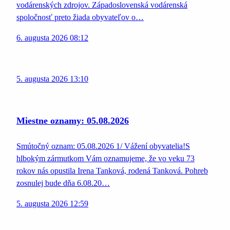
vodárenských zdrojov. Západoslovenská vodárenská
spoločnosť preto žiada obyvateľov o…
6. augusta 2026 08:12
5. augusta 2026 13:10
Miestne oznamy: 05.08.2026
Smútočný oznam: 05.08.2026 1/ Vážení obyvatelia!S
hlbokým zármutkom Vám oznamujeme, že vo veku 73
rokov nás opustila Irena Tanková, rodená Tanková. Pohreb
zosnulej bude dňa 6.08.20…
5. augusta 2026 12:59