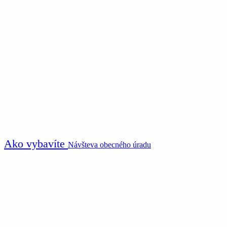
Ako vybavíte
Návšteva obecného úradu