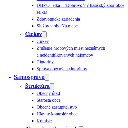
DHZO Jelka – (Dobrovoľný hasičský zbor obce
Jelka)
Zdravotnícke zariadenia
Služby v obci
Na mape
Cirkev
Cirkev
Zrušenie hrobových miest neznámych
a neidentifikovaných nájomcov
Cintoríny
Správa obecných cintorínov
Samospráva
Štruktúra
Obecný úrad
Starosta obce
Obecné zastupiteľstvo
Hlavný kontrolór obce
Komisie