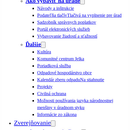
Ako vybaviť na úrade
Návody a inštrukcie
Podateľňa tlačív
Tlačivá na vyplnenie pre úrad
Sadzobník správnych poplatkov
Portál elektronických služieb
Vybavovanie žiadostí a sťažností
Ďalšie
Kultúra
Komunitné centrum Jelka
Poriadková služba
Odpadové hospodárstvo obce
Kalendár zberu odpadu
Na stiahnutie
Projekty
Civilná ochrana
Možnosti používania jazyka národnostnej
menšiny v úradnom styku
Informácie zo zákona
Zverejňovanie