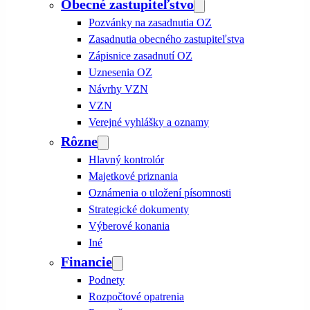
Obecné zastupiteľstvo
Pozvánky na zasadnutia OZ
Zasadnutia obecného zastupiteľstva
Zápisnice zasadnutí OZ
Uznesenia OZ
Návrhy VZN
VZN
Verejné vyhlášky a oznamy
Rôzne
Hlavný kontrolór
Majetkové priznania
Oznámenia o uložení písomnosti
Strategické dokumenty
Výberové konania
Iné
Financie
Podnety
Rozpočtové opatrenia