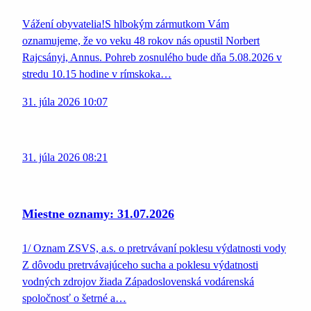
Vážení obyvatelia!S hlbokým zármutkom Vám
oznamujeme, že vo veku 48 rokov nás opustil Norbert
Rajcsányi, Annus. Pohreb zosnulého bude dňa 5.08.2026 v
stredu 10.15 hodine v rímskoka…
31. júla 2026 10:07
31. júla 2026 08:21
Miestne oznamy: 31.07.2026
1/ Oznam ZSVS, a.s. o pretrvávaní poklesu výdatnosti vody
Z dôvodu pretrvávajúceho sucha a poklesu výdatnosti
vodných zdrojov žiada Západoslovenská vodárenská
spoločnosť o šetrné a…