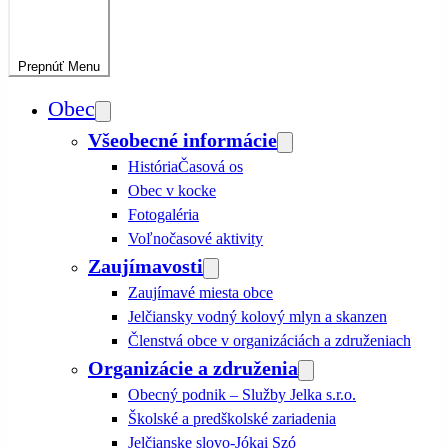
Prepnúť
Menu
Obec
Všeobecné informácie
História
Časová os
Obec v kocke
Fotogaléria
Voľnočasové aktivity
Zaujímavosti
Zaujímavé miesta obce
Jelčiansky vodný kolový mlyn a skanzen
Členstvá obce v organizáciách a združeniach
Organizácie a združenia
Obecný podnik – Služby Jelka s.r.o.
Školské a predškolské zariadenia
Jelčianske slovo-Jókai Szó