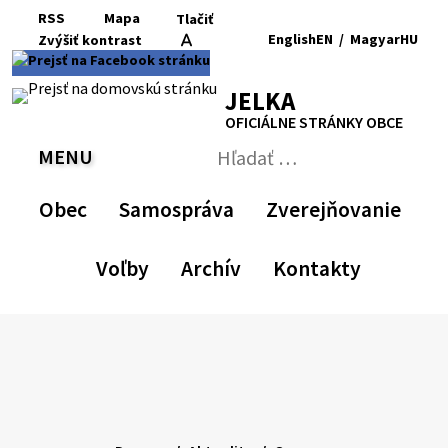
Preskočiť
RSS
Mapa
Tlačiť
na
English
EN
/
Magyar
HU
Zvýšiť
kontrast
RSS
Mapa
Tlačiť
obsah
Zvýšiť
Zmenšiť
Nastaviť
Zväčšiť
Switch
Zmeniť
kontrast
veľkosť
pôvodnú
veľkosť
language
jazyk
JELKA
písma
veľkosť
písma
to
na
písma
English
Magyar
OFICIÁLNE STRÁNKY OBCE
MENU
PREPNÚŤ
Hľadať:
Odoslať
vyhľadávací
Obec
Samospráva
Zverejňovanie
formulár
Voľby
Archív
Kontakty