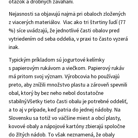
otázok a drobných zaváhaní.
Nejasnosti sa objavujú najmä pri obaloch zložených
z viacerých materiálov. Viac ako tri štvrtiny ľudí (77
%) síce uvádzajú, že jednotlivé časti obalov pred
vytriedením od seba oddelia, v praxi to často vyzerá
inak.
Typickým príkladom sú jogurtové kelímky
s papierovým rukávom a viečkom. Papierový rukáv
má pritom svoj význam. Výrobcovia ho používajú
preto, aby znížili množstvo plastu a zároveň spevnili
obal, ktorý by bez neho nebol dostatočne
stabilný.Všetky tieto časti obalu je potrebné oddeliť,
a to aj v prípade, keď patria do jednej nádoby. Na
Slovensku sa totiž vo väčšine miest a obcí plasty,
kovové obaly a nápojové kartóny zbierajú spoločne
do žltých nádob. To však neznamená, že obaly