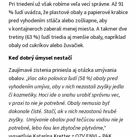
Pri triedení už však robíme veľa vecí správne. Až 91
% ľudí uvádza, že plastové obaly a papierové krabice
pred vyhodením stláča alebo zošliapne, aby
v kontajneroch zaberali menej miesta. A takmer dve
tretiny (63 %) ľudí triedia aj menšie obaly, napríklad
obaly od cukríkov alebo žuvačiek.
Keď dobrý úmysel nestačí
Zaujímavé zistenia priniesla aj otázka umývania
obalov.
„Viac ako polovica ľudí (58 %) obaly pred
vyhodením umýva, aby v nich nezostali zvyšky jedla
či kozmetiky. Hoci ide o snahu urobiť správnu vec,
v praxi to nie je potrebné. Obaly nemusia byť
dokonale čisté. Stačí, ak v nich nezostanú hrubé
zvyšky. Umývanie obalov pod tečúcou vodou
nie je
potrebné, lebo ňou len zbytočne plytváme,“
vysvetľuje Katarína Kretter z OZV ENVI – PAK.