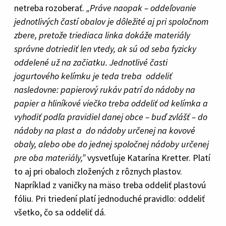
netreba rozoberať.
„Práve naopak – oddeľovanie
jednotlivých častí obalov je dôležité aj pri spoločnom
zbere, pretože triediaca linka dokáže materiály
správne dotriediť len vtedy, ak sú od seba fyzicky
oddelené už na začiatku. Jednotlivé časti
jogurtového kelímku je teda treba oddeliť
nasledovne: papierový rukáv patrí do nádoby na
papier a hliníkové viečko treba oddeliť od kelímka a
vyhodiť podľa pravidiel danej obce – buď zvlášť – do
nádoby na plast a do nádoby určenej na kovové
obaly, alebo obe do jednej spoločnej nádoby určenej
pre oba materiály,”
vysvetľuje Katarína Kretter. Platí
to aj pri obaloch zložených z rôznych plastov.
Napríklad z vaničky na mäso treba oddeliť plastovú
fóliu. Pri triedení platí jednoduché pravidlo: oddeliť
všetko, čo sa oddeliť dá.