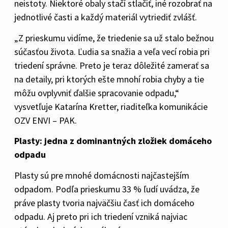
neistoty. Niektoré obaly stačí stlačiť, iné rozobrať na
jednotlivé časti a každý materiál vytriediť zvlášť.
„Z prieskumu vidíme, že triedenie sa už stalo bežnou
súčasťou života. Ľudia sa snažia a veľa vecí robia pri
triedení správne. Preto je teraz dôležité zamerať sa
na detaily, pri ktorých ešte mnohí robia chyby a tie
môžu ovplyvniť ďalšie spracovanie odpadu,“
vysvetľuje Katarína Kretter, riaditeľka komunikácie
OZV ENVI – PAK.
Plasty: jedna z dominantných zložiek domáceho
odpadu
Plasty sú pre mnohé domácnosti najčastejším
odpadom. Podľa prieskumu 33 % ľudí uvádza, že
práve plasty tvoria najväčšiu časť ich domáceho
odpadu. Aj preto pri ich triedení vzniká najviac