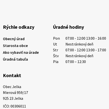
Miestne oznamy: 03.08.2026
Smútočné oznamy: 03.08.2026 1/ Vážení obyvatelia!S
hlbokým zármutkom Vám oznamujeme, že vo veku
84 rokov nás opustil Ján Letusek. Pohreb zosnulého
Rýchle odkazy
Úradné hodiny
bude dňa 4.08.2026 v utorok 10.00…
3. augusta 2026 08:44
Pon
07:00 - 12:00 13:00 - 16:00
Obecný úrad
Ut
Nestránkový deň
Starosta obce
Str
07:00 - 12:00 13:00 - 17:00
Ako vybaviť na úrade
31. júla 2026 10:10
Štv
Nestránkový deň
Úradná tabuľa
Pia
07:00 – 12:30
Smútočný oznam: 31.07.2026
Kontakt
Vážení obyvatelia!S hlbokým zármutkom Vám
oznamujeme, že vo veku 48 rokov nás opustil
Obec Jelka

Norbert Rajcsányi, Annus. Pohreb zosnulého bude
Mierová 959/17

dňa 5.08.2026 v stredu 10.15 hodine v rímskoka…
925 23 Jelka
31. júla 2026 10:07
IČO: 00306011