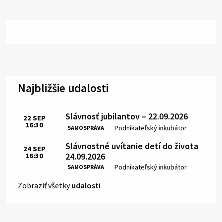
Najbližšie udalosti
Slávnosť jubilantov – 22.09.2026
22
SEP
16:30
Čas:
Miesto:
Podnikateľský inkubátor
SAMOSPRÁVA
Slávnostné uvítanie detí do života
24
SEP
24.09.2026
16:30
Čas:
Miesto:
Podnikateľský inkubátor
SAMOSPRÁVA
Zobraziť všetky
udalosti