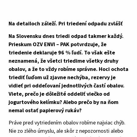
Na detailoch záleží. Pri triedení odpadu zvlášť
Na Slovensku dnes triedi odpad takmer každý.
Prieskum OZV ENVI – PAK potvrdzuje, že
triedenie deklaruje 96 % ľudí. To však ešte
neznamená, že všetci triedime všetky druhy
obalov, a že to vždy robíme správne. Hoci ochota
triediť ľuďom už zjavne nechýba, rezervy je
vidieť pri oddeľovaní jednotlivých častí obalov.
Viete, prečo je dôležité oddeliť viečko od
jogurtového kelímku? Alebo prečo by na ňom
nemal ostať papierový rukáv?
Práve pred vytriedením obalov robíme najviac chýb.
Nie zo zlého úmyslu, ale skôr z nepozornosti alebo