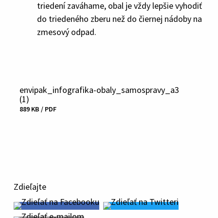
triedení zaváhame, obal je vždy lepšie vyhodiť
do triedeného zberu než do čiernej nádoby na
zmesový odpad.
envipak_infografika-obaly_samospravy_a3
(1)
Veľkosť
889 KB / PDF
a
typ
súboru
Stiahnuť
Zdieľajte