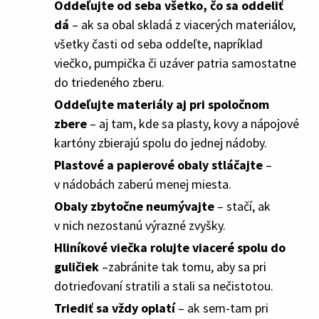
Oddeľujte od seba všetko, čo sa oddeliť
dá
– ak sa obal skladá z viacerých materiálov,
všetky časti od seba oddeľte, napríklad
viečko, pumpička či uzáver patria samostatne
do triedeného zberu.
Oddeľujte materiály aj pri spoločnom
zbere
–
aj tam, kde sa plasty, kovy a nápojové
kartóny zbierajú spolu do jednej nádoby.
Plastové a papierové obaly stláčajte
–
v nádobách zaberú menej miesta.
Obaly zbytočne neumývajte
–
stačí, ak
v nich nezostanú výrazné zvyšky.
Hliníkové viečka rolujte viaceré spolu do
guličiek
–zabránite tak tomu, aby sa pri
dotrieďovaní stratili a stali sa nečistotou.
Triediť sa vždy oplatí
– ak sem-tam pri