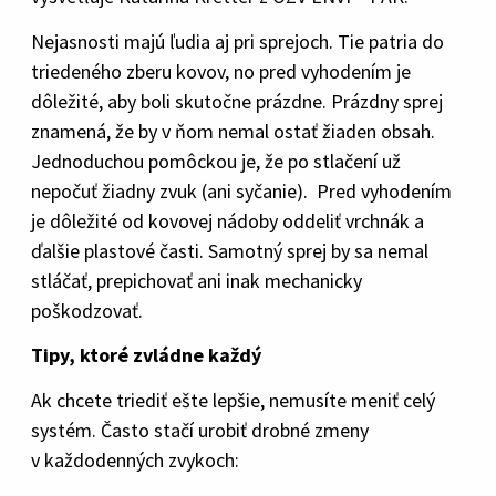
Nejasnosti majú ľudia aj pri sprejoch. Tie patria do
triedeného zberu kovov, no pred vyhodením je
dôležité, aby boli skutočne prázdne. Prázdny sprej
znamená, že by v ňom nemal ostať žiaden obsah.
Jednoduchou pomôckou je, že po stlačení už
nepočuť žiadny zvuk (ani syčanie). Pred vyhodením
je dôležité od kovovej nádoby oddeliť vrchnák a
ďalšie plastové časti. Samotný sprej by sa nemal
stláčať, prepichovať ani inak mechanicky
poškodzovať.
Tipy, ktoré zvládne každý
Ak chcete triediť ešte lepšie, nemusíte meniť celý
systém. Často stačí urobiť drobné zmeny
v každodenných zvykoch: