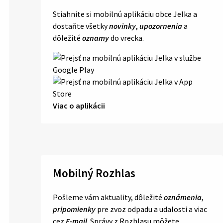
Stiahnite si mobilnú aplikáciu obce Jelka a
dostaňte všetky
novinky
,
upozornenia
a
dôležité
oznamy
do vrecka.
Viac o aplikácii
Mobilný Rozhlas
Pošleme vám aktuality, dôležité
oznámenia
,
pripomienky
pre zvoz odpadu a udalosti a viac
cez
E-mail
. Správy z Rozhlasu môžete