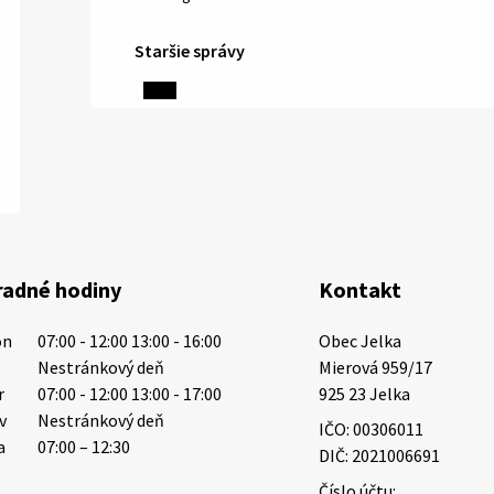
Staršie správy
6. augusta 2026 08:13
Miestne oznamy: 06.08.2026
1/ PITNÁ VODA NIE JE SAMOZREJMOSŤ.
Dlhodobé sucho a vysoké teploty
spôsobujú pokles výdatnosti
vodárenských zdrojov. Západoslovenská
radné hodiny
Kontakt
vodárenská spoločnosť preto žiada
obyvateľov o…
on
07:00 - 12:00 13:00 - 16:00
Obec Jelka

6. augusta 2026 08:12
t
Nestránkový deň
Mierová 959/17

r
07:00 - 12:00 13:00 - 17:00
925 23 Jelka
tv
Nestránkový deň
IČO: 00306011
5. augusta 2026 13:10
a
07:00 – 12:30
DIČ: 2021006691
Číslo účtu: