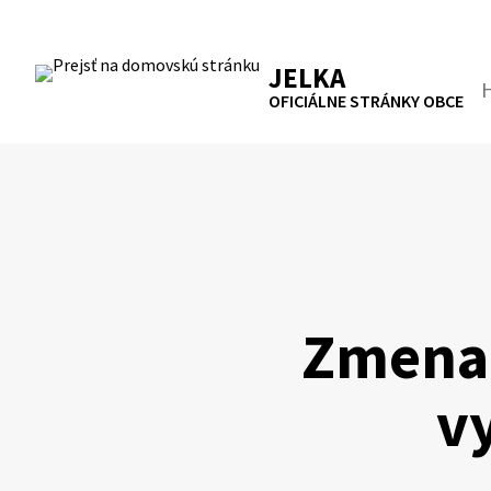
Preskočiť
na
RSS
Mapa
Tlačiť
obsah
JELKA
Hľa
OFICIÁLNE STRÁNKY OBCE
Zmena
v