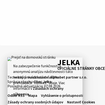
JELKA
Na zabezpečenie funkčnosti a
OFICIÁLNE STRÁNKY OBCE
anonymnú analýzu návštevnosti táto
Technický prevádzkovateľ:
Alphabet partner s.r.o.
webstránka ukladá do vášho
Správca obsahu:
Obec Jelka
prehliadača "cookies" údaje. Viac
Posledná aktualizácia:
07.08.2026
informácií v
Zásadách ochrany
súkromia
.
Odber RSS
Mapa
Vyhlásenie o prístupnosti
Zásady ochrany osobných údajov
Nastaviť Cookies