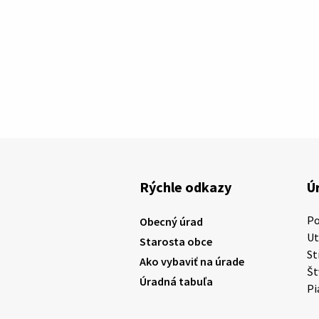
Rýchle odkazy
Ú
P
Obecný úrad
U
Starosta obce
St
Ako vybaviť na úrade
Š
Úradná tabuľa
Pi