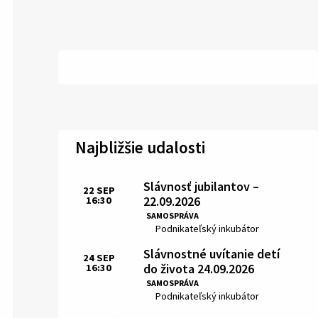
Najbližšie udalosti
Slávnosť jubilantov –
22
SEP
22.09.2026
16:30
Čas:
SAMOSPRÁVA
Miesto:
Podnikateľský inkubátor
Slávnostné uvítanie detí
24
SEP
do života 24.09.2026
16:30
Čas:
SAMOSPRÁVA
Miesto:
Podnikateľský inkubátor