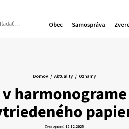
Zvýšiť
Zmen
N
kontrast
veľk
p
Obec
Samospráva
Zver
pís
v
dať:
Odoslať
p
vyhľadávací
formulár
Domov
Aktuality
Oznamy
 v harmonograme
ytriedeného papie
Zverejnené
12.12.2025
.