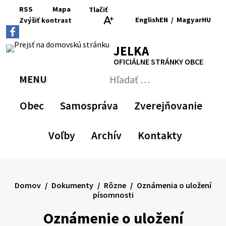
Preskočiť
RSS
Mapa
Tlačiť
na
English
EN
/
Magyar
HU
Zvýšiť
kontrast
RSS
Mapa
Tlačiť
obsah
Zvýšiť
Zmenšiť
Nastaviť
Zväčšiť
Switch
Zmeniť
kontrast
veľkosť
pôvodnú
veľkosť
language
jazyk
JELKA
písma
veľkosť
písma
to
na
písma
English
Magyar
OFICIÁLNE STRÁNKY OBCE
MENU
PREPNÚŤ
Hľadať:
Odoslať
vyhľadávací
Obec
Samospráva
Zverejňovanie
formulár
Voľby
Archív
Kontakty
Domov
Dokumenty
Rôzne
Oznámenia o uložení
písomnosti
Oznámenie o uložení