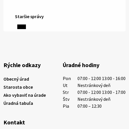
Staršie správy
6. augusta 2026 08:13
Miestne oznamy: 06.08.2026
1/ PITNÁ VODA NIE JE SAMOZREJMOSŤ. Dlhodobé
sucho a vysoké teploty spôsobujú pokles
výdatnosti vodárenských zdrojov.
Rýchle odkazy
Úradné hodiny
Západoslovenská vodárenská spoločnosť preto
žiada obyvateľov o…
Pon
07:00 - 12:00 13:00 - 16:00
Obecný úrad
6. augusta 2026 08:12
Ut
Nestránkový deň
Starosta obce
Str
07:00 - 12:00 13:00 - 17:00
Ako vybaviť na úrade
Štv
Nestránkový deň
Úradná tabuľa
5. augusta 2026 13:10
Pia
07:00 – 12:30
Kontakt
Miestne oznamy: 05.08.2026