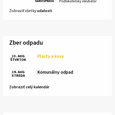
Miesto:
Podnikateľský inkubátor
SAMOSPRÁVA
Zobraziť všetky
udalosti
Zber odpadu
Plasty a kovy
13. AUG
ŠTVRTOK
Komunálny odpad
19. AUG
STREDA
Zobraziť celý kalendár