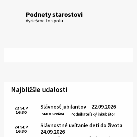
Podnety starostovi
Vyriešme to spolu
Najbližšie udalosti
Slávnosť jubilantov – 22.09.2026
22
SEP
16:30
Čas:
Miesto:
Podnikateľský inkubátor
SAMOSPRÁVA
Slávnostné uvítanie detí do života
24
SEP
24.09.2026
16:30
Čas: