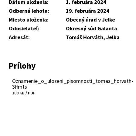
Dátum uloženia:
1. februára 2024
Odberná lehota:
19. februára 2024
Miesto uloženia:
Obecný úrad v Jelke
Odosielateľ:
Okresný súd Galanta
Adresát:
Tomáš Horváth, Jelka
Prílohy
Oznamenie_o_ulozeni_pisomnosti_tomas_horvath-
3ffmts
108 KB / PDF
Stiahnuť
súbor