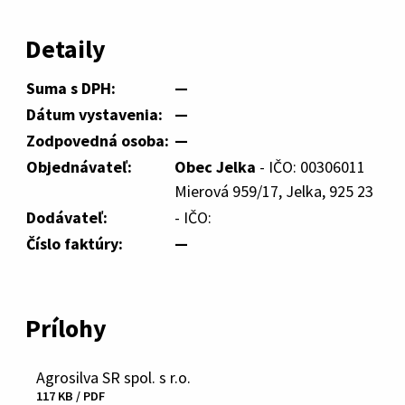
Detaily
Suma s DPH:
—
Dátum vystavenia:
—
Zodpovedná osoba:
—
Objednávateľ:
Obec Jelka
- IČO: 00306011
Mierová 959/17, Jelka, 925 23
Dodávateľ:
- IČO:
Číslo faktúry:
—
Prílohy
Agrosilva SR spol. s r.o.
Stiahnuť
117 KB / PDF