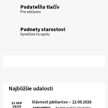
Podateľňa tlačív
Pre občanov
Podnety starostovi
Vyriešme to spolu
Najbližšie udalosti
Slávnosť jubilantov – 22.09.2026
22
SEP
16:30
Čas:
Miesto:
Podnikateľský inkubátor
SAMOSPRÁVA