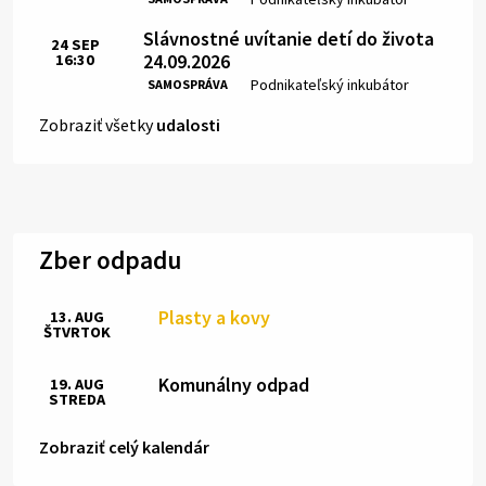
Slávnostné uvítanie detí do života
24
SEP
24.09.2026
16:30
Čas:
Miesto:
Podnikateľský inkubátor
SAMOSPRÁVA
Zobraziť všetky
udalosti
Zber odpadu
Plasty a kovy
13. AUG
ŠTVRTOK
Komunálny odpad
19. AUG
STREDA
Zobraziť celý kalendár