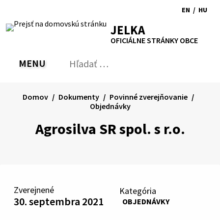
Preskočiť
EN
/
HU
na
Switch
Zmen
RSS
Mapa
Tlačiť
Zvýšiť
Zmenšiť
Zväčšiť
JELKA
obsah
language
jazyk
kontrast
veľkosť
veľkosť
OFICIÁLNE STRÁNKY OBCE
to
na
písma
písma
English
Magy
MENU
PREPNÚŤ
Hľadať:
Odo
vyh
for
Domov
Dokumenty
Povinné zverejňovanie
Objednávky
Agrosilva SR spol. s r.o.
Zverejnené
Kategória
30. septembra 2021
OBJEDNÁVKY