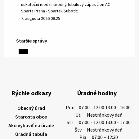
uskutoční medzinárodný fubalový zápas žien AC
Sparta Praha - Spartak Subotic…
7. augusta 2026 08:25
Staršie správy
6. augusta 2026 08:13
Miestne oznamy: 06.08.2026
1/ PITNÁ VODA NIE JE SAMOZREJMOSŤ. Dlhodobé
sucho a vysoké teploty spôsobujú pokles
výdatnosti vodárenských zdrojov.
Rýchle odkazy
Úradné hodiny
Západoslovenská vodárenská spoločnosť preto
žiada obyvateľov o…
Pon
07:00 - 12:00 13:00 - 16:00
Obecný úrad
6. augusta 2026 08:12
Ut
Nestránkový deň
Starosta obce
Str
07:00 - 12:00 13:00 - 17:00
Ako vybaviť na úrade
Štv
Nestránkový deň
Úradná tabuľa
5. augusta 2026 13:10
Pia
07:00 – 12:30