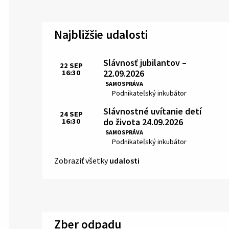
Najbližšie udalosti
Slávnosť jubilantov –
22
SEP
22.09.2026
16:30
Čas:
SAMOSPRÁVA
Miesto:
Podnikateľský inkubátor
Slávnostné uvítanie detí
24
SEP
do života 24.09.2026
16:30
Čas:
SAMOSPRÁVA
Miesto:
Podnikateľský inkubátor
Zobraziť všetky
udalosti
Zber odpadu