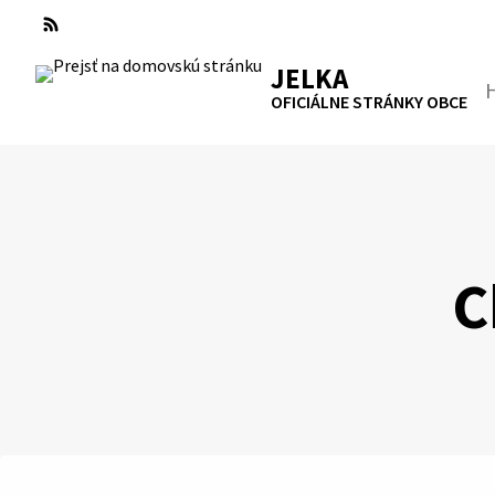
Preskočiť
na
RSS
Mapa
Tlačiť
obsah
JELKA
Hľa
OFICIÁLNE STRÁNKY OBCE
C