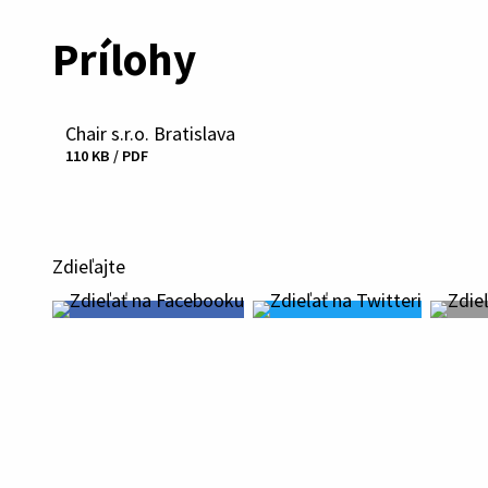
Prílohy
Chair s.r.o. Bratislava
Stiahnuť
110 KB / PDF
súbor
Zdieľajte