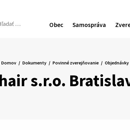
Zvýšiť
Zmen
N
kontrast
veľk
p
Obec
Samospráva
Zver
pís
v
dať:
Odoslať
p
vyhľadávací
formulár
Domov
Dokumenty
Povinné zverejňovanie
Objednávky
hair s.r.o. Bratisla