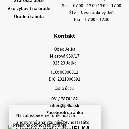
Starosta obce
Str
07:00 - 12:00 13:00 - 17:00
Ako vybaviť na úrade
Štv
Nestránkový deň
Úradná tabuľa
5. augusta 2026 13:10
Pia
07:00 – 12:30
Kontakt
Miestne oznamy: 05.08.2026
Smútočný oznam: 05.08.2026 1/ Vážení obyvatelia!S
Obec Jelka

hlbokým zármutkom Vám oznamujeme, že vo veku
Mierová 959/17

73 rokov nás opustila Irena Tanková, rodená
925 23 Jelka
Tanková. Pohreb zosnulej bude dňa 6.08.20…
IČO: 00306011
5. augusta 2026 12:59
DIČ: 2021006691
Číslo účtu:
3. augusta 2026 08:45
031/ 7876 182
obec@jelka.sk
Facebook stránka
Na zabezpečenie funkčnosti a
Miestne oznamy: 03.08.2026
anonymnú analýzu návštevnosti táto
Smútočné oznamy: 03.08.2026 1/ Vážení obyvatelia!S
JELKA