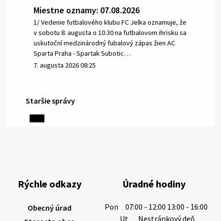
Miestne oznamy: 07.08.2026
1/ Vedenie futbalového klubu FC Jelka oznamuje, že
v sobotu 8. augusta o 10.30 na futbalovom ihrisku sa
uskutoční medzinárodný fubalový zápas žien AC
Sparta Praha - Spartak Subotic…
7. augusta 2026 08:25
Staršie správy
6. augusta 2026 08:13
Miestne oznamy: 06.08.2026
1/ PITNÁ VODA NIE JE SAMOZREJMOSŤ. Dlhodobé
sucho a vysoké teploty spôsobujú pokles
výdatnosti vodárenských zdrojov.
Rýchle odkazy
Úradné hodiny
Západoslovenská vodárenská spoločnosť preto
žiada obyvateľov o…
Pon
07:00 - 12:00 13:00 - 16:00
Obecný úrad
6. augusta 2026 08:12
Ut
Nestránkový deň