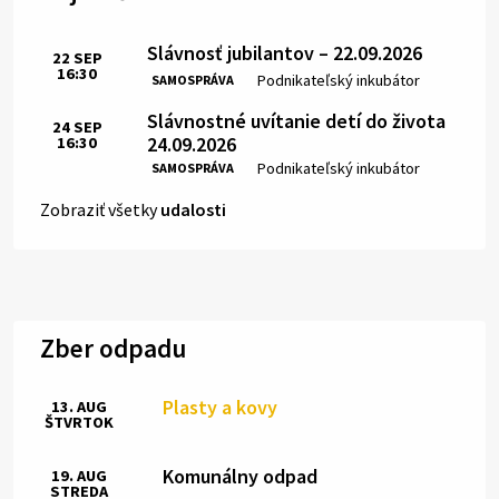
Slávnosť jubilantov – 22.09.2026
22
SEP
16:30
Čas:
Miesto:
Podnikateľský inkubátor
SAMOSPRÁVA
Slávnostné uvítanie detí do života
24
SEP
24.09.2026
16:30
Čas:
Miesto:
Podnikateľský inkubátor
SAMOSPRÁVA
Zobraziť všetky
udalosti
Zber odpadu
Plasty a kovy
13. AUG
ŠTVRTOK
Komunálny odpad
19. AUG
STREDA