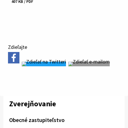
407 KB / PDF
Stiahnuť
súbor
Zdieľajte
Zverejňovanie
Obecné zastupiteľstvo