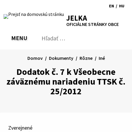
Preskočiť
EN
/
HU
na
Switch
Zmen
RSS
Mapa
Tlačiť
Zvýšiť
Zmenšiť
Zväčšiť
JELKA
obsah
language
jazyk
kontrast
veľkosť
veľkosť
OFICIÁLNE STRÁNKY OBCE
to
na
písma
písma
English
Magy
MENU
PREPNÚŤ
Hľadať:
Odo
vyh
for
Domov
Dokumenty
Rôzne
Iné
Dodatok č. 7 k Všeobecne
záväznému nariadeniu TTSK č.
25/2012
Zverejnené