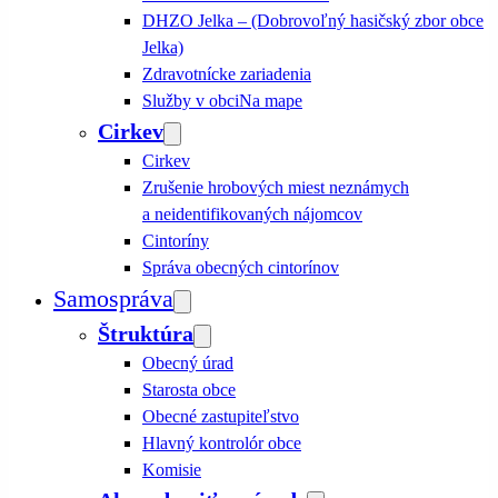
DHZO Jelka – (Dobrovoľný hasičský zbor obce
Jelka)
Zdravotnícke zariadenia
Služby v obci
Na mape
Cirkev
Cirkev
Zrušenie hrobových miest neznámych
a neidentifikovaných nájomcov
Cintoríny
Správa obecných cintorínov
Samospráva
Štruktúra
Obecný úrad
Starosta obce
Obecné zastupiteľstvo
Hlavný kontrolór obce
Komisie