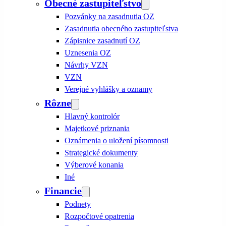
Obecné zastupiteľstvo
Pozvánky na zasadnutia OZ
Zasadnutia obecného zastupiteľstva
Zápisnice zasadnutí OZ
Uznesenia OZ
Návrhy VZN
VZN
Verejné vyhlášky a oznamy
Rôzne
Hlavný kontrolór
Majetkové priznania
Oznámenia o uložení písomnosti
Strategické dokumenty
Výberové konania
Iné
Financie
Podnety
Rozpočtové opatrenia