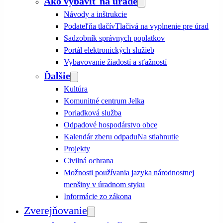
Ako vybaviť na úrade
Návody a inštrukcie
Podateľňa tlačív
Tlačivá na vyplnenie pre úrad
Sadzobník správnych poplatkov
Portál elektronických služieb
Vybavovanie žiadostí a sťažností
Ďalšie
Kultúra
Komunitné centrum Jelka
Poriadková služba
Odpadové hospodárstvo obce
Kalendár zberu odpadu
Na stiahnutie
Projekty
Civilná ochrana
Možnosti používania jazyka národnostnej
menšiny v úradnom styku
Informácie zo zákona
Zverejňovanie