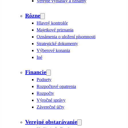
Verejné vyhlášky a oznamy
Rôzne
Hlavný kontrolór
Majetkové priznania
Oznámenia o uložení písomnosti
Strategické dokumenty
Výberové konania
Iné
Financie
Podnety
Rozpočtové opatrenia
Rozpočty
Výročné správy
Záverečné účty
Verejné obstarávanie