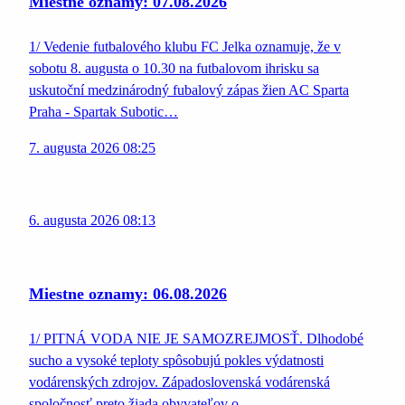
Miestne oznamy: 07.08.2026
1/ Vedenie futbalového klubu FC Jelka oznamuje, že v
sobotu 8. augusta o 10.30 na futbalovom ihrisku sa
uskutoční medzinárodný fubalový zápas žien AC Sparta
Praha - Spartak Subotic…
7. augusta 2026 08:25
6. augusta 2026 08:13
Miestne oznamy: 06.08.2026
1/ PITNÁ VODA NIE JE SAMOZREJMOSŤ. Dlhodobé
sucho a vysoké teploty spôsobujú pokles výdatnosti
vodárenských zdrojov. Západoslovenská vodárenská
spoločnosť preto žiada obyvateľov o…