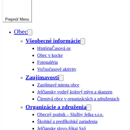
Prepnúť
Menu
Obec
Všeobecné informácie
História
Časová os
Obec v kocke
Fotogaléria
Voľnočasové aktivity
Zaujímavosti
Zaujímavé miesta obce
Jelčiansky vodný kolový mlyn a skanzen
Členstvá obce v organizáciách a združeniach
Organizácie a združenia
Obecný podnik – Služby Jelka s.r.o.
Školské a predškolské zariadenia
Jelčianske slovo-Jókai Szó