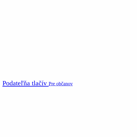
Podateľňa tlačív
Pre občanov