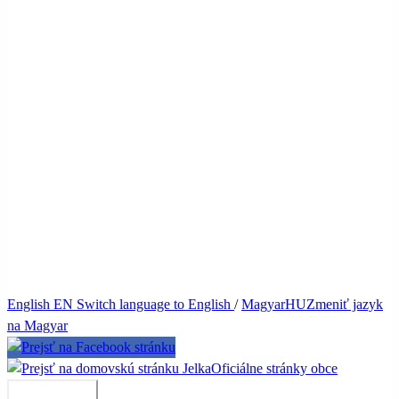
English
EN
Switch language to English
/
Magyar
HU
Zmeniť jazyk
na Magyar
Jelka
Oficiálne stránky obce