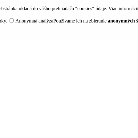
bstránka ukladá do vášho prehliadača "cookies" údaje. Viac informáci
nky.
Anonymná analýza
Používame ich na zbieranie
anonymných
š