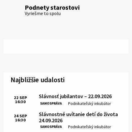
Podnety starostovi
Vyriešme to spolu
Najbližšie udalosti
Slávnosť jubilantov – 22.09.2026
22
SEP
16:30
Čas:
Miesto:
Podnikateľský inkubátor
SAMOSPRÁVA
Slávnostné uvítanie detí do života
24
SEP
24.09.2026
16:30
Čas:
Miesto:
Podnikateľský inkubátor
SAMOSPRÁVA