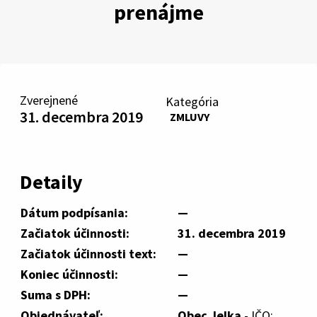
prenájme
Zverejnené
Kategória
31. decembra 2019
ZMLUVY
Detaily
Dátum podpísania:
—
Začiatok účinnosti:
31. decembra 2019
Začiatok účinnosti text:
—
Koniec účinnosti:
—
Suma s DPH:
—
Objednávateľ:
Obec Jelka
- IČO: