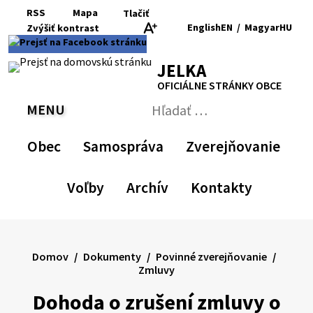
Preskočiť
RSS
Mapa
Tlačiť
na
English
EN
/
Magyar
HU
Zvýšiť
kontrast
RSS
Mapa
Tlačiť
obsah
Zvýšiť
Zmenšiť
Nastaviť
Zväčšiť
Switch
Zmeniť
kontrast
veľkosť
pôvodnú
veľkosť
language
jazyk
JELKA
písma
veľkosť
písma
to
na
písma
English
Magyar
OFICIÁLNE STRÁNKY OBCE
MENU
PREPNÚŤ
Hľadať:
Odoslať
vyhľadávací
Obec
Samospráva
Zverejňovanie
formulár
Voľby
Archív
Kontakty
Domov
Dokumenty
Povinné zverejňovanie
Zmluvy
Dohoda o zrušení zmluvy o