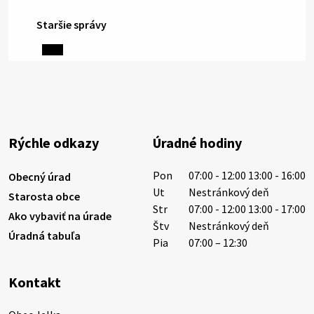
Staršie správy
6. augusta 2026 08:13
Miestne oznamy: 06.08.2026
1/ PITNÁ VODA NIE JE SAMOZREJMOSŤ. Dlhodobé
sucho a vysoké teploty spôsobujú pokles
výdatnosti vodárenských zdrojov.
Rýchle odkazy
Úradné hodiny
Západoslovenská vodárenská spoločnosť preto
žiada obyvateľov o…
Pon
07:00 - 12:00 13:00 - 16:00
Obecný úrad
6. augusta 2026 08:12
Ut
Nestránkový deň
Starosta obce
Str
07:00 - 12:00 13:00 - 17:00
Ako vybaviť na úrade
Štv
Nestránkový deň
Úradná tabuľa
5. augusta 2026 13:10
Pia
07:00 – 12:30
Kontakt
Miestne oznamy: 05.08.2026
Smútočný oznam: 05.08.2026 1/ Vážení obyvatelia!S