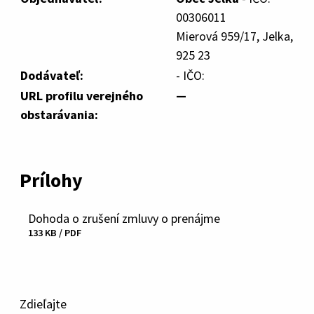
00306011
Mierová 959/17, Jelka,
925 23
Dodávateľ:
- IČO:
URL profilu verejného
—
obstarávania:
Prílohy
Dohoda o zrušení zmluvy o prenájme
Stiahnuť
133 KB / PDF
súbor
Zdieľajte