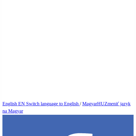
English
EN
Switch language to English
/
Magyar
HU
Zmeniť jazyk
na Magyar