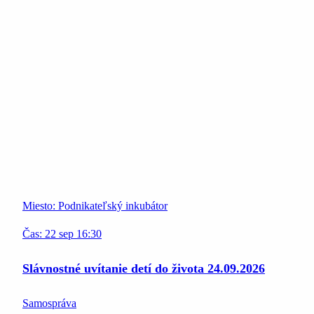
Miesto:
Podnikateľský inkubátor
Čas:
22
sep
16:30
Slávnostné uvítanie detí do života 24.09.2026
Samospráva