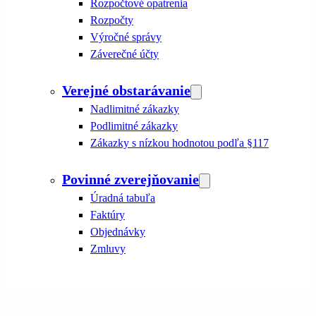
Rozpočtové opatrenia
Rozpočty
Výročné správy
Záverečné účty
Verejné obstarávanie
Nadlimitné zákazky
Podlimitné zákazky
Zákazky s nízkou hodnotou podľa §117
Povinné zverejňovanie
Úradná tabuľa
Faktúry
Objednávky
Zmluvy