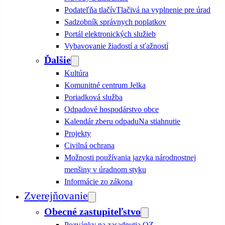
Podateľňa tlačív
Tlačivá na vyplnenie pre úrad
Sadzobník správnych poplatkov
Portál elektronických služieb
Vybavovanie žiadostí a sťažností
Ďalšie
Kultúra
Komunitné centrum Jelka
Poriadková služba
Odpadové hospodárstvo obce
Kalendár zberu odpadu
Na stiahnutie
Projekty
Civilná ochrana
Možnosti používania jazyka národnostnej
menšiny v úradnom styku
Informácie zo zákona
Zverejňovanie
Obecné zastupiteľstvo
Pozvánky na zasadnutia OZ