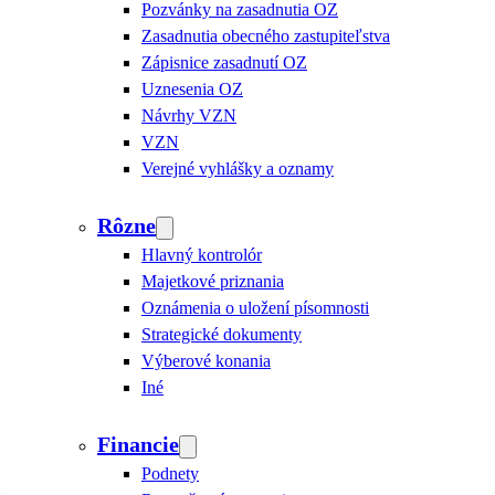
Pozvánky na zasadnutia OZ
Zasadnutia obecného zastupiteľstva
Zápisnice zasadnutí OZ
Uznesenia OZ
Návrhy VZN
VZN
Verejné vyhlášky a oznamy
Rôzne
Hlavný kontrolór
Majetkové priznania
Oznámenia o uložení písomnosti
Strategické dokumenty
Výberové konania
Iné
Financie
Podnety