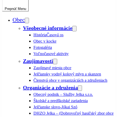
Prepnúť
Menu
Obec
Všeobecné informácie
História
Časová os
Obec v kocke
Fotogaléria
Voľnočasové aktivity
Zaujímavosti
Zaujímavé miesta obce
Jelčiansky vodný kolový mlyn a skanzen
Členstvá obce v organizáciách a združeniach
Organizácie a združenia
Obecný podnik – Služby Jelka s.r.o.
Školské a predškolské zariadenia
Jelčianske slovo-Jókai Szó
DHZO Jelka – (Dobrovoľný hasičský zbor obce