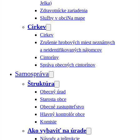
Jelka)
Zdravotnícke zariadenia
Služby v obci
Na mape
Cirkev
Cirkev
Zrušenie hrobových miest neznámych
a neidentifikovaných nájomcov
Cintoríny
Správa obecných cintorínov
Samospráva
Štruktúra
Obecný úrad
Starosta obce
Obecné zastupiteľstvo
Hlavný kontrolór obce
Komisie
Ako vybaviť na úrade
Návody a inštrukcie