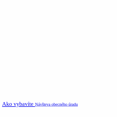
Ako vybavíte
Návšteva obecného úradu