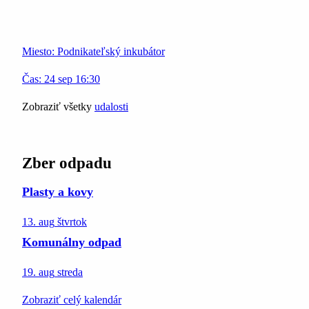
Miesto:
Podnikateľský inkubátor
Čas:
24
sep
16:30
Zobraziť všetky
udalosti
Zber odpadu
Plasty a kovy
13. aug
štvrtok
Komunálny odpad
19. aug
streda
Zobraziť celý kalendár