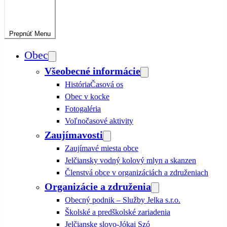
Prepnúť
Menu
Obec
Všeobecné informácie
História
Časová os
Obec v kocke
Fotogaléria
Voľnočasové aktivity
Zaujímavosti
Zaujímavé miesta obce
Jelčiansky vodný kolový mlyn a skanzen
Členstvá obce v organizáciách a združeniach
Organizácie a združenia
Obecný podnik – Služby Jelka s.r.o.
Školské a predškolské zariadenia
Jelčianske slovo-Jókai Szó