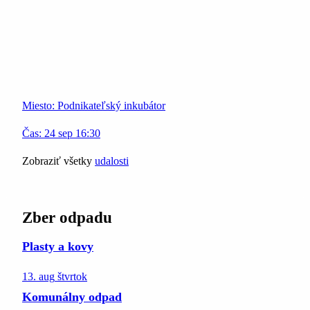
Miesto:
Podnikateľský inkubátor
Čas:
24
sep
16:30
Zobraziť všetky
udalosti
Zber odpadu
Plasty a kovy
13. aug
štvrtok
Komunálny odpad