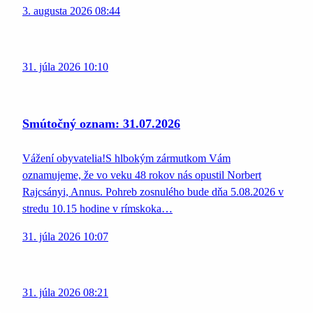
3. augusta 2026 08:44
31. júla 2026 10:10
Smútočný oznam: 31.07.2026
Vážení obyvatelia!S hlbokým zármutkom Vám
oznamujeme, že vo veku 48 rokov nás opustil Norbert
Rajcsányi, Annus. Pohreb zosnulého bude dňa 5.08.2026 v
stredu 10.15 hodine v rímskoka…
31. júla 2026 10:07
31. júla 2026 08:21