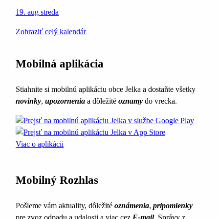
19. aug
streda
Zobraziť celý kalendár
Mobilná aplikácia
Stiahnite si mobilnú aplikáciu obce Jelka a dostaňte všetky
novinky
,
upozornenia
a dôležité
oznamy
do vrecka.
Viac o aplikácii
Mobilný Rozhlas
Pošleme vám aktuality, dôležité
oznámenia
,
pripomienky
pre zvoz odpadu a udalosti a viac cez
E-mail
. Správy z