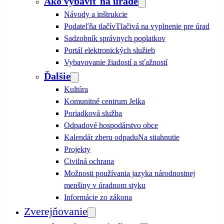
Ako vybaviť na úrade
Návody a inštrukcie
Podateľňa tlačív
Tlačivá na vyplnenie pre úrad
Sadzobník správnych poplatkov
Portál elektronických služieb
Vybavovanie žiadostí a sťažností
Ďalšie
Kultúra
Komunitné centrum Jelka
Poriadková služba
Odpadové hospodárstvo obce
Kalendár zberu odpadu
Na stiahnutie
Projekty
Civilná ochrana
Možnosti používania jazyka národnostnej
menšiny v úradnom styku
Informácie zo zákona
Zverejňovanie