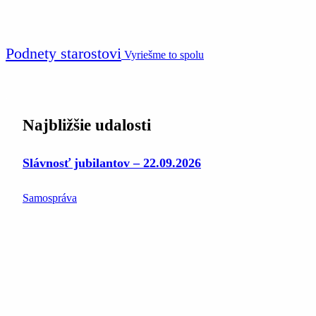
Podnety starostovi
Vyriešme to spolu
Najbližšie udalosti
Slávnosť jubilantov – 22.09.2026
Samospráva