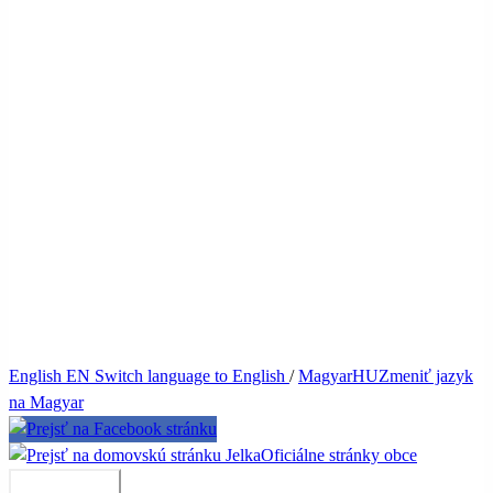
English
EN
Switch language to English
/
Magyar
HU
Zmeniť jazyk
na Magyar
Jelka
Oficiálne stránky obce