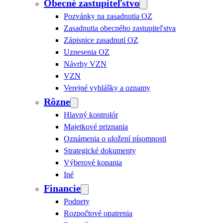
Obecné zastupiteľstvo
Pozvánky na zasadnutia OZ
Zasadnutia obecného zastupiteľstva
Zápisnice zasadnutí OZ
Uznesenia OZ
Návrhy VZN
VZN
Verejné vyhlášky a oznamy
Rôzne
Hlavný kontrolór
Majetkové priznania
Oznámenia o uložení písomnosti
Strategické dokumenty
Výberové konania
Iné
Financie
Podnety
Rozpočtové opatrenia