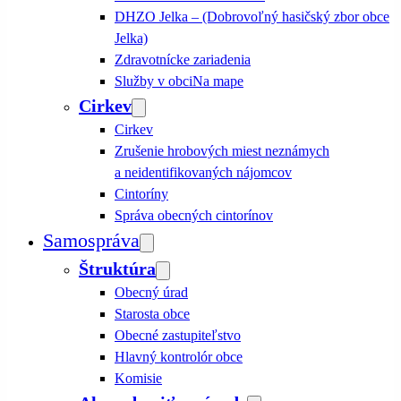
DHZO Jelka – (Dobrovoľný hasičský zbor obce
Jelka)
Zdravotnícke zariadenia
Služby v obci
Na mape
Cirkev
Cirkev
Zrušenie hrobových miest neznámych
a neidentifikovaných nájomcov
Cintoríny
Správa obecných cintorínov
Samospráva
Štruktúra
Obecný úrad
Starosta obce
Obecné zastupiteľstvo
Hlavný kontrolór obce
Komisie