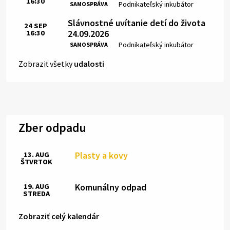
16:30
Čas:
Miesto:
Podnikateľský inkubátor
SAMOSPRÁVA
Slávnostné uvítanie detí do života
24
SEP
24.09.2026
16:30
Čas:
Miesto:
Podnikateľský inkubátor
SAMOSPRÁVA
Zobraziť všetky
udalosti
Zber odpadu
Plasty a kovy
13. AUG
ŠTVRTOK
Komunálny odpad
19. AUG
STREDA
Zobraziť celý kalendár