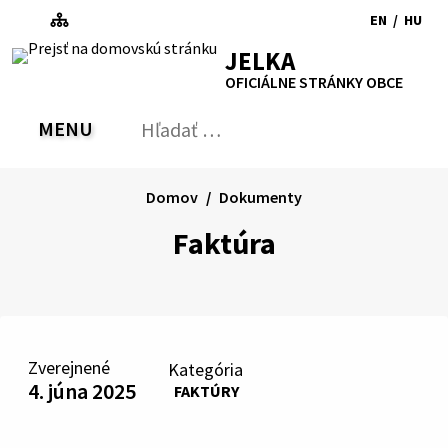
Preskočiť
EN
/
HU
na
Switch
Zmen
RSS
Mapa
Tlačiť
Zvýšiť
Zmenšiť
Zväčšiť
JELKA
obsah
language
jazyk
kontrast
veľkosť
veľkosť
OFICIÁLNE STRÁNKY OBCE
to
na
písma
písma
English
Magy
MENU
PREPNÚŤ
Hľadať:
Odo
vyh
for
Domov
Dokumenty
Faktúra
Zverejnené
Kategória
4. júna 2025
FAKTÚRY