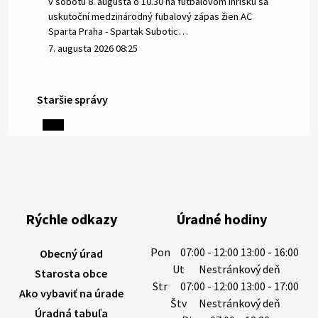
v sobotu 8. augusta o 10.30 na futbalovom ihrisku sa
uskutoční medzinárodný fubalový zápas žien AC
Sparta Praha - Spartak Subotic…
7. augusta 2026 08:25
Staršie správy
6. augusta 2026 08:13
Miestne oznamy: 06.08.2026
1/ PITNÁ VODA NIE JE SAMOZREJMOSŤ. Dlhodobé
sucho a vysoké teploty spôsobujú pokles
výdatnosti vodárenských zdrojov.
Rýchle odkazy
Úradné hodiny
Západoslovenská vodárenská spoločnosť preto
žiada obyvateľov o…
Pon
07:00 - 12:00 13:00 - 16:00
Obecný úrad
6. augusta 2026 08:12
Ut
Nestránkový deň
Starosta obce
Str
07:00 - 12:00 13:00 - 17:00
Ako vybaviť na úrade
Štv
Nestránkový deň
Úradná tabuľa
5. augusta 2026 13:10