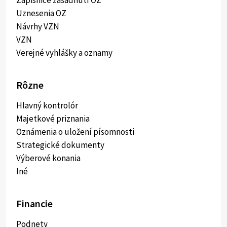
Zápisnice zasadnutí OZ
Uznesenia OZ
Návrhy VZN
VZN
Verejné vyhlášky a oznamy
Rôzne
Hlavný kontrolór
Majetkové priznania
Oznámenia o uložení písomnosti
Strategické dokumenty
Výberové konania
Iné
Financie
Podnety