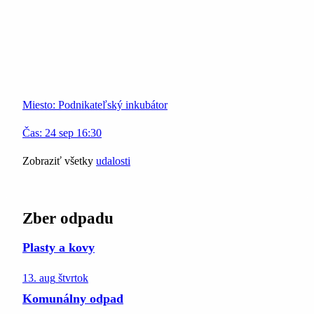
Miesto:
Podnikateľský inkubátor
Čas:
24
sep
16:30
Zobraziť všetky
udalosti
Zber odpadu
Plasty a kovy
13. aug
štvrtok
Komunálny odpad