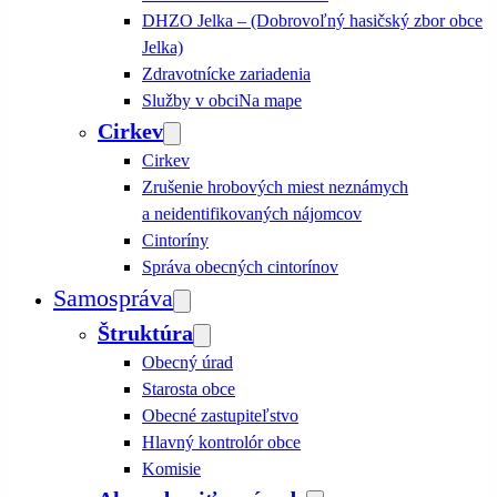
DHZO Jelka – (Dobrovoľný hasičský zbor obce
Jelka)
Zdravotnícke zariadenia
Služby v obci
Na mape
Cirkev
Cirkev
Zrušenie hrobových miest neznámych
a neidentifikovaných nájomcov
Cintoríny
Správa obecných cintorínov
Samospráva
Štruktúra
Obecný úrad
Starosta obce
Obecné zastupiteľstvo
Hlavný kontrolór obce
Komisie