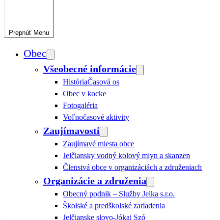
Prepnúť
Menu
Obec
Všeobecné informácie
História
Časová os
Obec v kocke
Fotogaléria
Voľnočasové aktivity
Zaujímavosti
Zaujímavé miesta obce
Jelčiansky vodný kolový mlyn a skanzen
Členstvá obce v organizáciách a združeniach
Organizácie a združenia
Obecný podnik – Služby Jelka s.r.o.
Školské a predškolské zariadenia
Jelčianske slovo-Jókai Szó