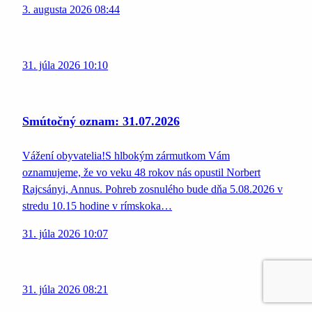
3. augusta 2026 08:44
31. júla 2026 10:10
Smútočný oznam: 31.07.2026
Vážení obyvatelia!S hlbokým zármutkom Vám
oznamujeme, že vo veku 48 rokov nás opustil Norbert
Rajcsányi, Annus. Pohreb zosnulého bude dňa 5.08.2026 v
stredu 10.15 hodine v rímskoka…
31. júla 2026 10:07
31. júla 2026 08:21