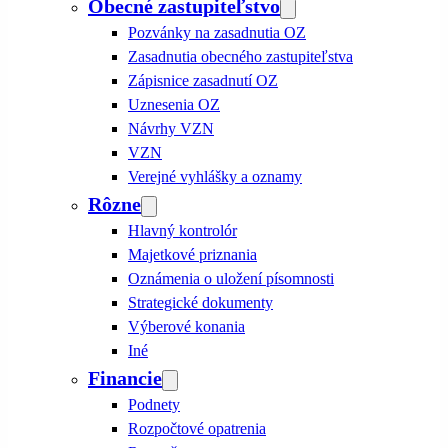
Obecné zastupiteľstvo
Pozvánky na zasadnutia OZ
Zasadnutia obecného zastupiteľstva
Zápisnice zasadnutí OZ
Uznesenia OZ
Návrhy VZN
VZN
Verejné vyhlášky a oznamy
Rôzne
Hlavný kontrolór
Majetkové priznania
Oznámenia o uložení písomnosti
Strategické dokumenty
Výberové konania
Iné
Financie
Podnety
Rozpočtové opatrenia