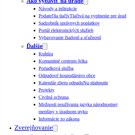
Ako vybaviť na úrade
Návody a inštrukcie
Podateľňa tlačív
Tlačivá na vyplnenie pre úrad
Sadzobník správnych poplatkov
Portál elektronických služieb
Vybavovanie žiadostí a sťažností
Ďalšie
Kultúra
Komunitné centrum Jelka
Poriadková služba
Odpadové hospodárstvo obce
Kalendár zberu odpadu
Na stiahnutie
Projekty
Civilná ochrana
Možnosti používania jazyka národnostnej
menšiny v úradnom styku
Informácie zo zákona
Zverejňovanie