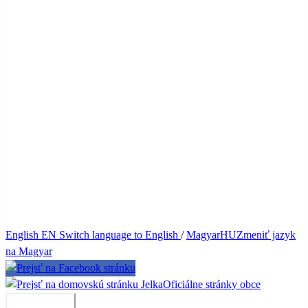
English
EN
Switch language to English
/
Magyar
HU
Zmeniť jazyk
na Magyar
Jelka
Oficiálne stránky obce