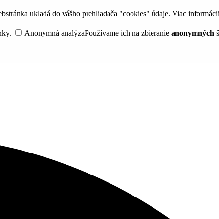
bstránka ukladá do vášho prehliadača "cookies" údaje. Viac informáci
nky.
Anonymná analýza
Používame ich na zbieranie
anonymných
š