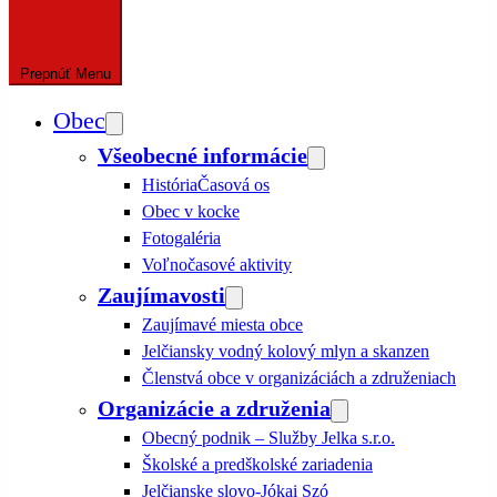
Prepnúť
Menu
Obec
Všeobecné informácie
História
Časová os
Obec v kocke
Fotogaléria
Voľnočasové aktivity
Zaujímavosti
Zaujímavé miesta obce
Jelčiansky vodný kolový mlyn a skanzen
Členstvá obce v organizáciách a združeniach
Organizácie a združenia
Obecný podnik – Služby Jelka s.r.o.
Školské a predškolské zariadenia
Jelčianske slovo-Jókai Szó