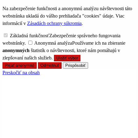
Na zabezpečenie funkčnosti a anonymnú analýzu návštevnosti táto
webstránka ukladá do vášho prehliadača "cookies" údaje. Viac
informácií v
Zásadách ochrany súkromia
.
Základná funkčnosť
Zabezpečenie správneho fungovania
webstránky.
Anonymná analýza
Používame ich na zbieranie
anonymných
štatistík o návštevnosti, ktoré nám pomáhajú v
zlepšovaní našich služieb.
Uložiť výber
Prijať anonymné
Odmietnuť
Prispôsobiť
Preskočiť na obsah