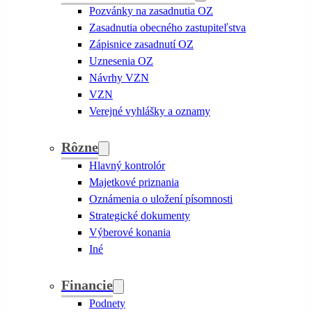
Pozvánky na zasadnutia OZ
Zasadnutia obecného zastupiteľstva
Zápisnice zasadnutí OZ
Uznesenia OZ
Návrhy VZN
VZN
Verejné vyhlášky a oznamy
Rôzne
Hlavný kontrolór
Majetkové priznania
Oznámenia o uložení písomnosti
Strategické dokumenty
Výberové konania
Iné
Financie
Podnety