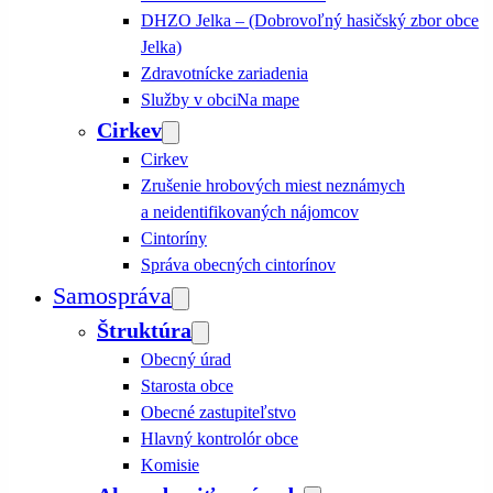
DHZO Jelka – (Dobrovoľný hasičský zbor obce
Jelka)
Zdravotnícke zariadenia
Služby v obci
Na mape
Cirkev
Cirkev
Zrušenie hrobových miest neznámych
a neidentifikovaných nájomcov
Cintoríny
Správa obecných cintorínov
Samospráva
Štruktúra
Obecný úrad
Starosta obce
Obecné zastupiteľstvo
Hlavný kontrolór obce
Komisie