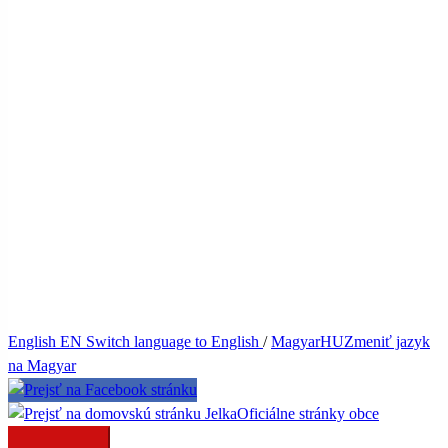
English
EN
Switch language to English
/
Magyar
HU
Zmeniť jazyk
na Magyar
Jelka
Oficiálne stránky obce