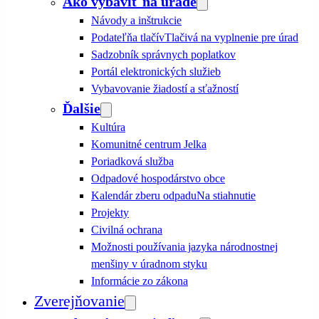
Ako vybaviť na úrade
Návody a inštrukcie
Podateľňa tlačív
Tlačivá na vyplnenie pre úrad
Sadzobník správnych poplatkov
Portál elektronických služieb
Vybavovanie žiadostí a sťažností
Ďalšie
Kultúra
Komunitné centrum Jelka
Poriadková služba
Odpadové hospodárstvo obce
Kalendár zberu odpadu
Na stiahnutie
Projekty
Civilná ochrana
Možnosti používania jazyka národnostnej
menšiny v úradnom styku
Informácie zo zákona
Zverejňovanie