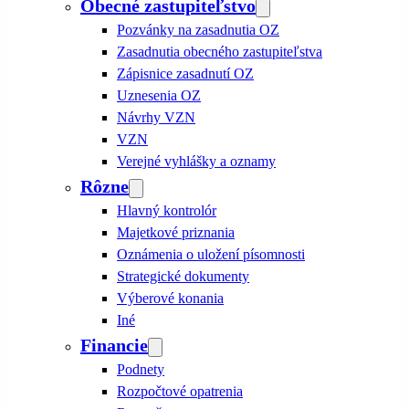
Obecné zastupiteľstvo
Pozvánky na zasadnutia OZ
Zasadnutia obecného zastupiteľstva
Zápisnice zasadnutí OZ
Uznesenia OZ
Návrhy VZN
VZN
Verejné vyhlášky a oznamy
Rôzne
Hlavný kontrolór
Majetkové priznania
Oznámenia o uložení písomnosti
Strategické dokumenty
Výberové konania
Iné
Financie
Podnety
Rozpočtové opatrenia