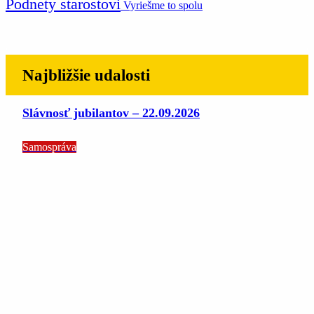
Podnety starostovi
Vyriešme to spolu
Najbližšie udalosti
Slávnosť jubilantov – 22.09.2026
Samospráva