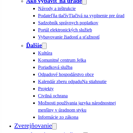
Ako vybaviť na úrade
Návody a inštrukcie
Podateľňa tlačív
Tlačivá na vyplnenie pre úrad
Sadzobník správnych poplatkov
Portál elektronických služieb
Vybavovanie žiadostí a sťažností
Ďalšie
Kultúra
Komunitné centrum Jelka
Poriadková služba
Odpadové hospodárstvo obce
Kalendár zberu odpadu
Na stiahnutie
Projekty
Civilná ochrana
Možnosti používania jazyka národnostnej
menšiny v úradnom styku
Informácie zo zákona
Zverejňovanie