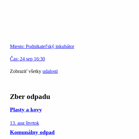
Miesto:
Podnikateľský inkubátor
Čas:
24
sep
16:30
Zobraziť všetky
udalosti
Zber odpadu
Plasty a kovy
13. aug
štvrtok
Komunálny odpad