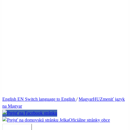
English
EN
Switch language to English
/
Magyar
HU
Zmeniť jazyk
na Magyar
Jelka
Oficiálne stránky obce