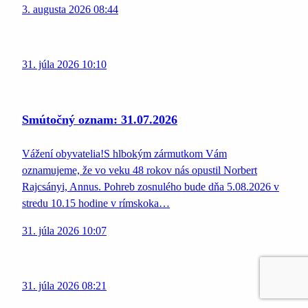
3. augusta 2026 08:44
31. júla 2026 10:10
Smútočný oznam: 31.07.2026
Vážení obyvatelia!S hlbokým zármutkom Vám
oznamujeme, že vo veku 48 rokov nás opustil Norbert
Rajcsányi, Annus. Pohreb zosnulého bude dňa 5.08.2026 v
stredu 10.15 hodine v rímskoka…
31. júla 2026 10:07
31. júla 2026 08:21