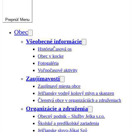
Prepnúť
Menu
Obec
Všeobecné informácie
História
Časová os
Obec v kocke
Fotogaléria
Voľnočasové aktivity
Zaujímavosti
Zaujímavé miesta obce
Jelčiansky vodný kolový mlyn a skanzen
Členstvá obce v organizáciách a združeniach
Organizácie a združenia
Obecný podnik – Služby Jelka s.r.o.
Školské a predškolské zariadenia
Jelčianske slovo-Jókai Szó