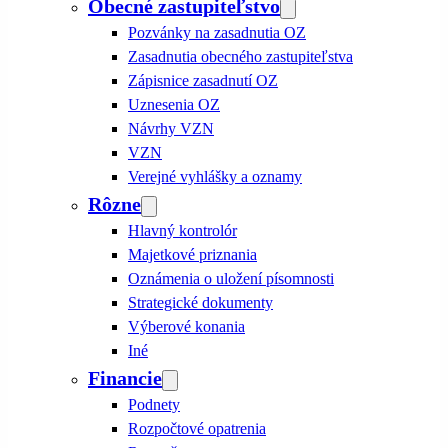
Obecné zastupiteľstvo
Pozvánky na zasadnutia OZ
Zasadnutia obecného zastupiteľstva
Zápisnice zasadnutí OZ
Uznesenia OZ
Návrhy VZN
VZN
Verejné vyhlášky a oznamy
Rôzne
Hlavný kontrolór
Majetkové priznania
Oznámenia o uložení písomnosti
Strategické dokumenty
Výberové konania
Iné
Financie
Podnety
Rozpočtové opatrenia