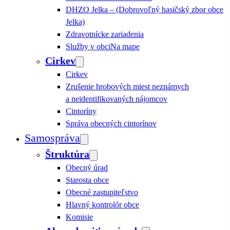
DHZO Jelka – (Dobrovoľný hasičský zbor obce
Jelka)
Zdravotnícke zariadenia
Služby v obci
Na mape
Cirkev
Cirkev
Zrušenie hrobových miest neznámych
a neidentifikovaných nájomcov
Cintoríny
Správa obecných cintorínov
Samospráva
Štruktúra
Obecný úrad
Starosta obce
Obecné zastupiteľstvo
Hlavný kontrolór obce
Komisie