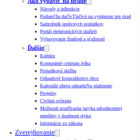
Ako vybaviť na úrade
Návody a inštrukcie
Podateľňa tlačív
Tlačivá na vyplnenie pre úrad
Sadzobník správnych poplatkov
Portál elektronických služieb
Vybavovanie žiadostí a sťažností
Ďalšie
Kultúra
Komunitné centrum Jelka
Poriadková služba
Odpadové hospodárstvo obce
Kalendár zberu odpadu
Na stiahnutie
Projekty
Civilná ochrana
Možnosti používania jazyka národnostnej
menšiny v úradnom styku
Informácie zo zákona
Zverejňovanie