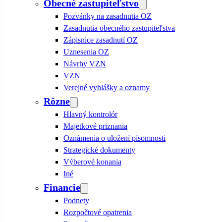
Obecné zastupiteľstvo
Pozvánky na zasadnutia OZ
Zasadnutia obecného zastupiteľstva
Zápisnice zasadnutí OZ
Uznesenia OZ
Návrhy VZN
VZN
Verejné vyhlášky a oznamy
Rôzne
Hlavný kontrolór
Majetkové priznania
Oznámenia o uložení písomnosti
Strategické dokumenty
Výberové konania
Iné
Financie
Podnety
Rozpočtové opatrenia