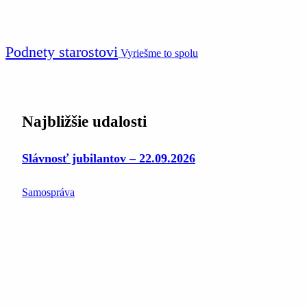
Podnety starostovi
Vyriešme to spolu
Najbližšie udalosti
Slávnosť jubilantov – 22.09.2026
Samospráva