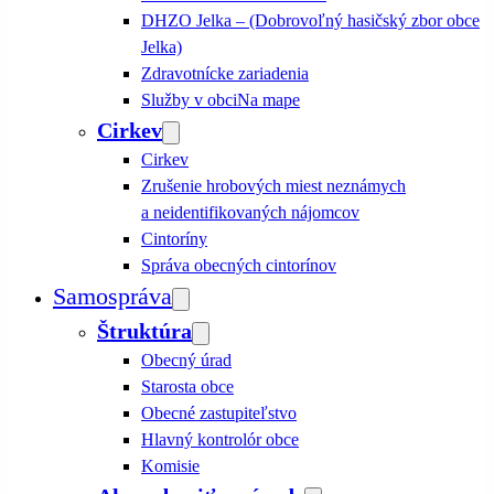
DHZO Jelka – (Dobrovoľný hasičský zbor obce
Jelka)
Zdravotnícke zariadenia
Služby v obci
Na mape
Cirkev
Cirkev
Zrušenie hrobových miest neznámych
a neidentifikovaných nájomcov
Cintoríny
Správa obecných cintorínov
Samospráva
Štruktúra
Obecný úrad
Starosta obce
Obecné zastupiteľstvo
Hlavný kontrolór obce
Komisie