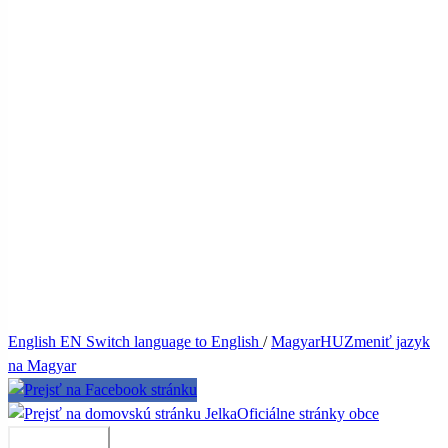
English
EN
Switch language to English
/
Magyar
HU
Zmeniť jazyk
na Magyar
Jelka
Oficiálne stránky obce