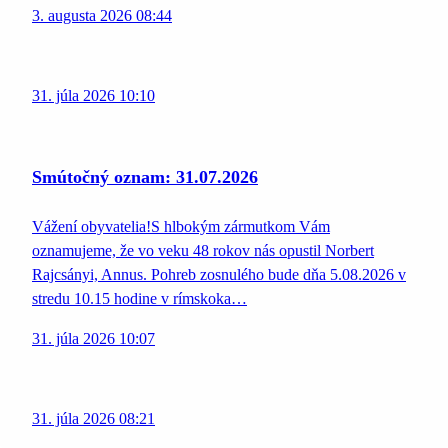
3. augusta 2026 08:44
31. júla 2026 10:10
Smútočný oznam: 31.07.2026
Vážení obyvatelia!S hlbokým zármutkom Vám
oznamujeme, že vo veku 48 rokov nás opustil Norbert
Rajcsányi, Annus. Pohreb zosnulého bude dňa 5.08.2026 v
stredu 10.15 hodine v rímskoka…
31. júla 2026 10:07
31. júla 2026 08:21