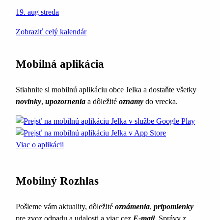
19. aug
streda
Zobraziť celý kalendár
Mobilná aplikácia
Stiahnite si mobilnú aplikáciu obce Jelka a dostaňte všetky
novinky
,
upozornenia
a dôležité
oznamy
do vrecka.
Viac o aplikácii
Mobilný Rozhlas
Pošleme vám aktuality, dôležité
oznámenia
,
pripomienky
pre zvoz odpadu a udalosti a viac cez
E-mail
. Správy z