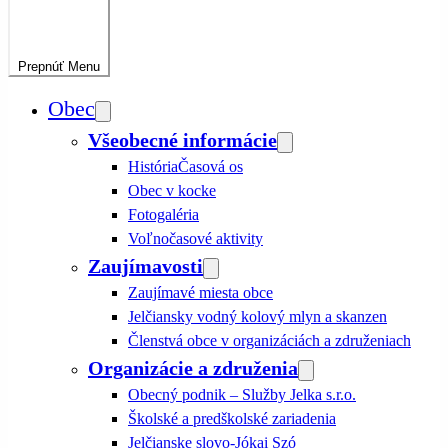
Prepnúť
Menu
Obec
Všeobecné informácie
História
Časová os
Obec v kocke
Fotogaléria
Voľnočasové aktivity
Zaujímavosti
Zaujímavé miesta obce
Jelčiansky vodný kolový mlyn a skanzen
Členstvá obce v organizáciách a združeniach
Organizácie a združenia
Obecný podnik – Služby Jelka s.r.o.
Školské a predškolské zariadenia
Jelčianske slovo-Jókai Szó