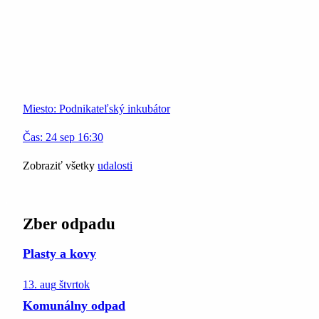
Miesto:
Podnikateľský inkubátor
Čas:
24
sep
16:30
Zobraziť všetky
udalosti
Zber odpadu
Plasty a kovy
13. aug
štvrtok
Komunálny odpad