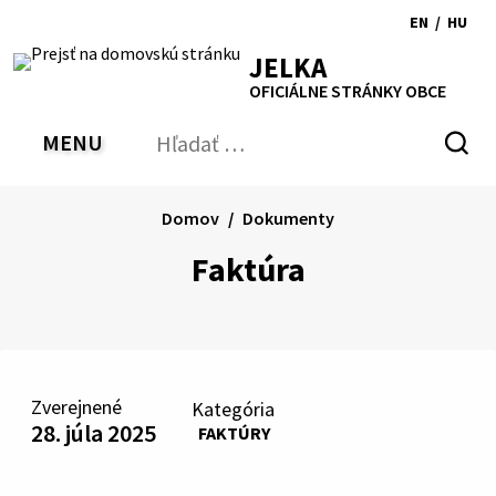
Preskočiť
EN
/
HU
na
Switch
Zmen
RSS
Mapa
Tlačiť
Zvýšiť
Zmenšiť
Zväčšiť
JELKA
obsah
language
jazyk
kontrast
veľkosť
veľkosť
OFICIÁLNE STRÁNKY OBCE
to
na
písma
písma
English
Magy
MENU
PREPNÚŤ
Hľadať:
Odo
vyh
for
Domov
Dokumenty
Faktúra
Zverejnené
Kategória
28. júla 2025
FAKTÚRY