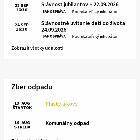
Slávnosť jubilantov – 22.09.2026
22
SEP
16:30
Čas:
Miesto:
Podnikateľský inkubátor
SAMOSPRÁVA
Slávnostné uvítanie detí do života
24
SEP
24.09.2026
16:30
Čas:
Miesto:
Podnikateľský inkubátor
SAMOSPRÁVA
Zobraziť všetky
udalosti
Zber odpadu
Plasty a kovy
13. AUG
ŠTVRTOK
Komunálny odpad
19. AUG
STREDA