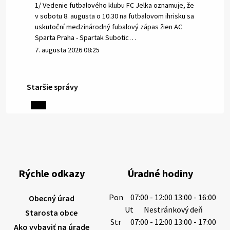
1/ Vedenie futbalového klubu FC Jelka oznamuje, že
v sobotu 8. augusta o 10.30 na futbalovom ihrisku sa
uskutoční medzinárodný fubalový zápas žien AC
Sparta Praha - Spartak Subotic…
7. augusta 2026 08:25
Staršie správy
6. augusta 2026 08:13
Miestne oznamy: 06.08.2026
1/ PITNÁ VODA NIE JE SAMOZREJMOSŤ. Dlhodobé
sucho a vysoké teploty spôsobujú pokles
výdatnosti vodárenských zdrojov.
Rýchle odkazy
Úradné hodiny
Západoslovenská vodárenská spoločnosť preto
žiada obyvateľov o…
Pon
07:00 - 12:00 13:00 - 16:00
Obecný úrad
6. augusta 2026 08:12
Ut
Nestránkový deň
Starosta obce
Str
07:00 - 12:00 13:00 - 17:00
Ako vybaviť na úrade