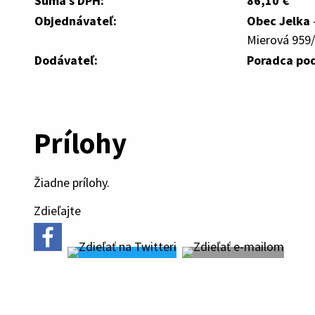
Suma s DPH:
86,10 €
Objednávateľ:
Obec Jelka
Mierová 959/
Dodávateľ:
Poradca po
Prílohy
Žiadne prílohy.
Zdieľajte