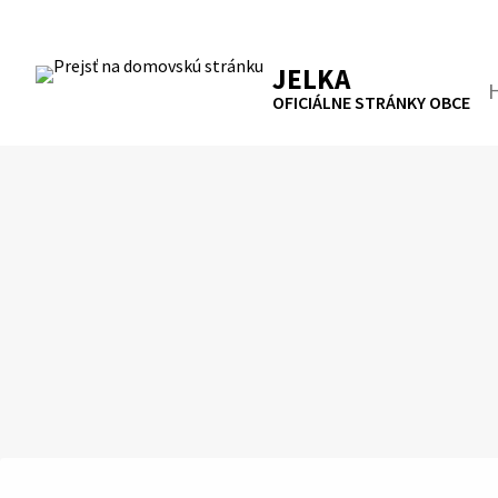
Preskočiť
na
RSS
Mapa
Tlačiť
obsah
JELKA
Hľa
OFICIÁLNE STRÁNKY OBCE