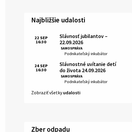
Najbližšie udalosti
Slávnosť jubilantov –
22
SEP
22.09.2026
16:30
Čas:
SAMOSPRÁVA
Miesto:
Podnikateľský inkubátor
Slávnostné uvítanie detí
24
SEP
do života 24.09.2026
16:30
Čas:
SAMOSPRÁVA
Miesto:
Podnikateľský inkubátor
Zobraziť všetky
udalosti
Zber odpadu