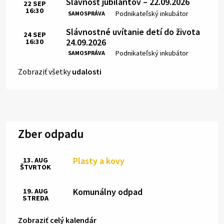
Slávnosť jubilantov – 22.09.2026
22
SEP
16:30
Čas:
Miesto:
Podnikateľský inkubátor
SAMOSPRÁVA
Slávnostné uvítanie detí do života
24
SEP
24.09.2026
16:30
Čas:
Miesto:
Podnikateľský inkubátor
SAMOSPRÁVA
Zobraziť všetky
udalosti
Zber odpadu
Plasty a kovy
13. AUG
ŠTVRTOK
Komunálny odpad
19. AUG
STREDA
Zobraziť celý kalendár