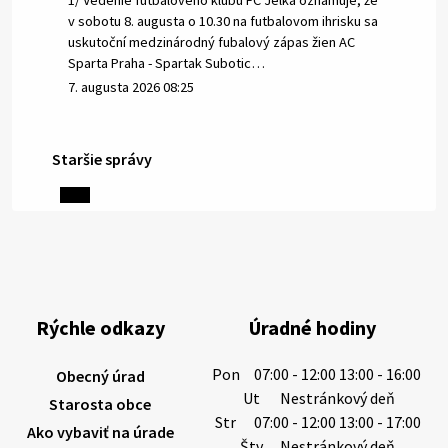
1/ Vedenie futbalového klubu FC Jelka oznamuje, že
v sobotu 8. augusta o 10.30 na futbalovom ihrisku sa
uskutoční medzinárodný fubalový zápas žien AC
Sparta Praha - Spartak Subotic…
7. augusta 2026 08:25
Staršie správy
6. augusta 2026 08:13
Miestne oznamy: 06.08.2026
1/ PITNÁ VODA NIE JE SAMOZREJMOSŤ. Dlhodobé
sucho a vysoké teploty spôsobujú pokles
výdatnosti vodárenských zdrojov.
Rýchle odkazy
Úradné hodiny
Západoslovenská vodárenská spoločnosť preto
žiada obyvateľov o…
Pon
07:00 - 12:00 13:00 - 16:00
Obecný úrad
6. augusta 2026 08:12
Ut
Nestránkový deň
Starosta obce
Str
07:00 - 12:00 13:00 - 17:00
Ako vybaviť na úrade
Štv
Nestránkový deň