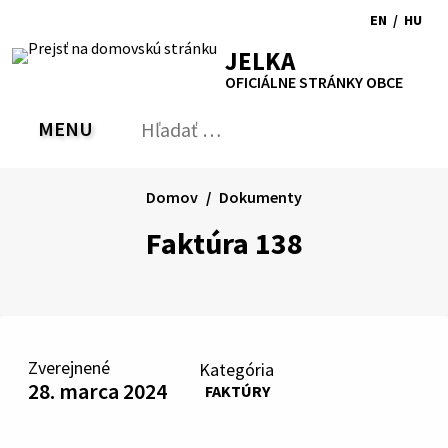
Preskočiť
EN
/
HU
na
Switch
Zmen
RSS
Mapa
Tlačiť
Zvýšiť
Zmenšiť
Zväčšiť
JELKA
obsah
language
jazyk
kontrast
veľkosť
veľkosť
OFICIÁLNE STRÁNKY OBCE
to
na
písma
písma
English
Magy
MENU
PREPNÚŤ
Hľadať:
Odo
vyh
for
Domov
Dokumenty
Faktúra 138
Zverejnené
Kategória
28. marca 2024
FAKTÚRY