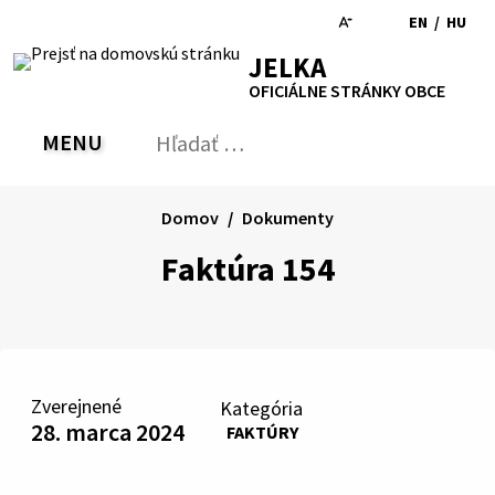
Preskočiť
EN
/
HU
na
Switch
Zmen
RSS
Mapa
Tlačiť
Zvýšiť
Zmenšiť
Zväčšiť
JELKA
obsah
language
jazyk
kontrast
veľkosť
veľkosť
OFICIÁLNE STRÁNKY OBCE
to
na
písma
písma
English
Magy
MENU
PREPNÚŤ
Hľadať:
Odo
vyh
for
Domov
Dokumenty
Faktúra 154
Zverejnené
Kategória
28. marca 2024
FAKTÚRY