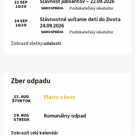
Slávnosť jubilantov – 22.09.2026
22
SEP
16:30
Čas:
Miesto:
Podnikateľský inkubátor
SAMOSPRÁVA
Slávnostné uvítanie detí do života
24
SEP
24.09.2026
16:30
Čas:
Miesto:
Podnikateľský inkubátor
SAMOSPRÁVA
Zobraziť všetky
udalosti
Zber odpadu
Plasty a kovy
13. AUG
ŠTVRTOK
Komunálny odpad
19. AUG
STREDA
Zobraziť celý kalendár