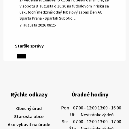
1/ Vedenie futbalového klubu FC Jelka oznamuje, že
v sobotu 8. augusta o 10.30 na futbalovom ihrisku sa
uskutoční medzinárodný fubalový zápas žien AC
Sparta Praha - Spartak Subotic…
7. augusta 2026 08:25
Staršie správy
6. augusta 2026 08:13
Miestne oznamy: 06.08.2026
1/ PITNÁ VODA NIE JE SAMOZREJMOSŤ. Dlhodobé
sucho a vysoké teploty spôsobujú pokles
výdatnosti vodárenských zdrojov.
Rýchle odkazy
Úradné hodiny
Západoslovenská vodárenská spoločnosť preto
žiada obyvateľov o…
Pon
07:00 - 12:00 13:00 - 16:00
Obecný úrad
6. augusta 2026 08:12
Ut
Nestránkový deň
Starosta obce
Str
07:00 - 12:00 13:00 - 17:00
Ako vybaviť na úrade
Štv
Nestránkový deň