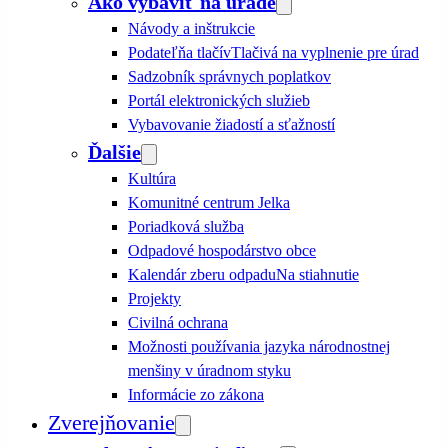
Ako vybaviť na úrade
Návody a inštrukcie
Podateľňa tlačív
Tlačivá na vyplnenie pre úrad
Sadzobník správnych poplatkov
Portál elektronických služieb
Vybavovanie žiadostí a sťažností
Ďalšie
Kultúra
Komunitné centrum Jelka
Poriadková služba
Odpadové hospodárstvo obce
Kalendár zberu odpadu
Na stiahnutie
Projekty
Civilná ochrana
Možnosti používania jazyka národnostnej
menšiny v úradnom styku
Informácie zo zákona
Zverejňovanie