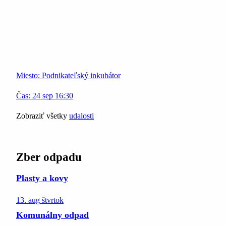
Miesto:
Podnikateľský inkubátor
Čas:
24
sep
16:30
Zobraziť všetky
udalosti
Zber odpadu
Plasty a kovy
13. aug
štvrtok
Komunálny odpad