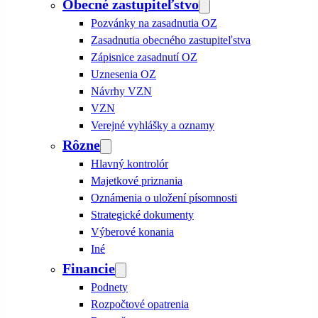
Obecné zastupiteľstvo
Pozvánky na zasadnutia OZ
Zasadnutia obecného zastupiteľstva
Zápisnice zasadnutí OZ
Uznesenia OZ
Návrhy VZN
VZN
Verejné vyhlášky a oznamy
Rôzne
Hlavný kontrolór
Majetkové priznania
Oznámenia o uložení písomnosti
Strategické dokumenty
Výberové konania
Iné
Financie
Podnety
Rozpočtové opatrenia