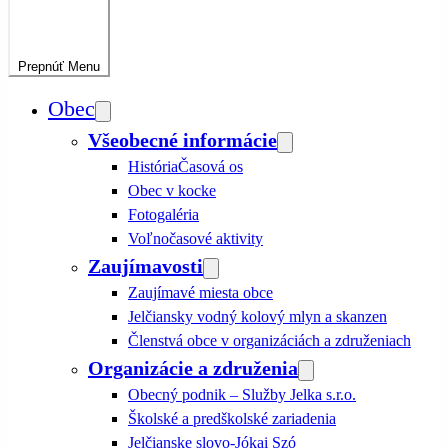
Prepnúť
Menu
Obec
Všeobecné informácie
História
Časová os
Obec v kocke
Fotogaléria
Voľnočasové aktivity
Zaujímavosti
Zaujímavé miesta obce
Jelčiansky vodný kolový mlyn a skanzen
Členstvá obce v organizáciách a združeniach
Organizácie a združenia
Obecný podnik – Služby Jelka s.r.o.
Školské a predškolské zariadenia
Jelčianske slovo-Jókai Szó