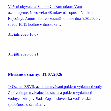
Vážení obyvatelia!S hlbokým zármutkom Vám
oznamujeme, že vo veku 48 rokov nás opustil Norbert
Rajcsányi, Annus. Pohreb zosnulého bude dňa 5.08.2026 v
stredu 10.15 hodine v rímskoka…
31. júla 2026 10:07
31. júla 2026 08:21
Miestne oznamy: 31.07.2026
1/ Oznam ZSVS, a.s. o pretrvávaní poklesu výdatnosti vody
Z dôvodu pretrvávajúceho sucha a poklesu výdatnosti
vodných zdrojov žiada Západoslovenská vodárenská
spoločnosť o šetrné a…