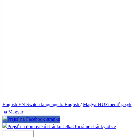
English
EN
Switch language to English
/
Magyar
HU
Zmeniť jazyk
na Magyar
Jelka
Oficiálne stránky obce