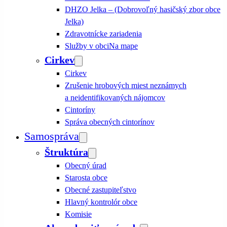
DHZO Jelka – (Dobrovoľný hasičský zbor obce
Jelka)
Zdravotnícke zariadenia
Služby v obci
Na mape
Cirkev
Cirkev
Zrušenie hrobových miest neznámych
a neidentifikovaných nájomcov
Cintoríny
Správa obecných cintorínov
Samospráva
Štruktúra
Obecný úrad
Starosta obce
Obecné zastupiteľstvo
Hlavný kontrolór obce
Komisie