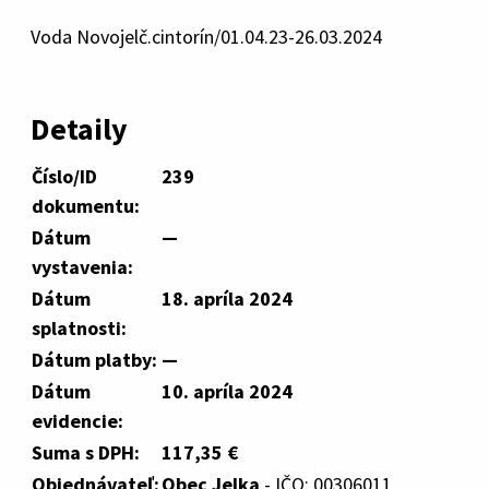
Voda Novojelč.cintorín/01.04.23-26.03.2024
Detaily
Číslo/ID
239
dokumentu:
Dátum
—
vystavenia:
Dátum
18. apríla 2024
splatnosti:
Dátum platby:
—
Dátum
10. apríla 2024
evidencie:
Suma s DPH:
117,35 €
Objednávateľ:
Obec Jelka
- IČO: 00306011