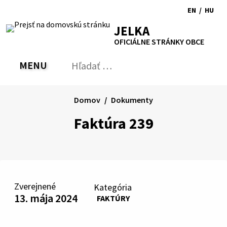
Preskočiť
EN
/
HU
na
Switch
Zmen
RSS
Mapa
Tlačiť
Zvýšiť
Zmenšiť
Zväčšiť
JELKA
obsah
language
jazyk
kontrast
veľkosť
veľkosť
OFICIÁLNE STRÁNKY OBCE
to
na
písma
písma
English
Magy
MENU
PREPNÚŤ
Hľadať:
Odo
vyh
for
Domov
Dokumenty
Faktúra 239
Zverejnené
Kategória
13. mája 2024
FAKTÚRY