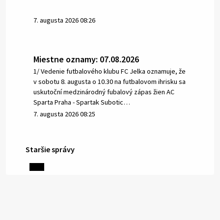
7. augusta 2026 08:26
Miestne oznamy: 07.08.2026
1/ Vedenie futbalového klubu FC Jelka oznamuje, že
v sobotu 8. augusta o 10.30 na futbalovom ihrisku sa
uskutoční medzinárodný fubalový zápas žien AC
Sparta Praha - Spartak Subotic…
7. augusta 2026 08:25
Staršie správy
6. augusta 2026 08:13
Miestne oznamy: 06.08.2026
1/ PITNÁ VODA NIE JE SAMOZREJMOSŤ. Dlhodobé
sucho a vysoké teploty spôsobujú pokles