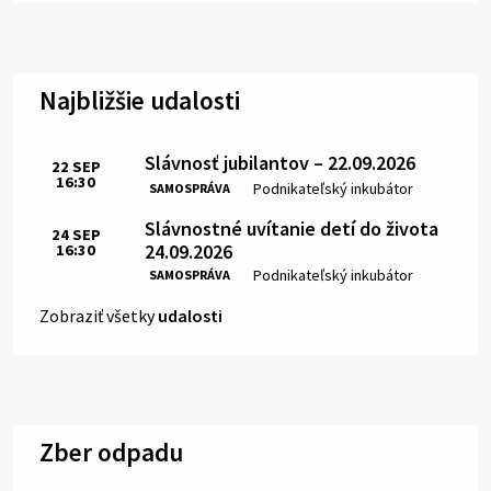
Najbližšie udalosti
Slávnosť jubilantov – 22.09.2026
22
SEP
16:30
Čas:
Miesto:
Podnikateľský inkubátor
SAMOSPRÁVA
Slávnostné uvítanie detí do života
24
SEP
24.09.2026
16:30
Čas:
Miesto:
Podnikateľský inkubátor
SAMOSPRÁVA
Zobraziť všetky
udalosti
Zber odpadu