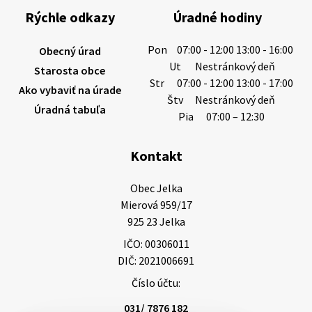
výdatnosti vodárenských zdrojov.
Rýchle odkazy
Úradné hodiny
Západoslovenská vodárenská spoločnosť preto
žiada obyvateľov o…
Pon
07:00 - 12:00 13:00 - 16:00
Obecný úrad
6. augusta 2026 08:12
Ut
Nestránkový deň
Starosta obce
Str
07:00 - 12:00 13:00 - 17:00
Ako vybaviť na úrade
Štv
Nestránkový deň
Úradná tabuľa
5. augusta 2026 13:10
Pia
07:00 – 12:30
Kontakt
Miestne oznamy: 05.08.2026
Smútočný oznam: 05.08.2026 1/ Vážení obyvatelia!S
Obec Jelka

hlbokým zármutkom Vám oznamujeme, že vo veku
Mierová 959/17

73 rokov nás opustila Irena Tanková, rodená
925 23 Jelka
Tanková. Pohreb zosnulej bude dňa 6.08.20…
IČO: 00306011
5. augusta 2026 12:59
DIČ: 2021006691
Číslo účtu:
3. augusta 2026 08:45
031/ 7876 182