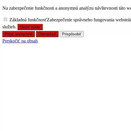
Na zabezpečenie funkčnosti a anonymnú analýzu návštevnosti táto we
Základná funkčnosť
Zabezpečenie správneho fungovania webstrá
služieb.
Uložiť výber
Prijať anonymné
Odmietnuť
Prispôsobiť
Preskočiť na obsah