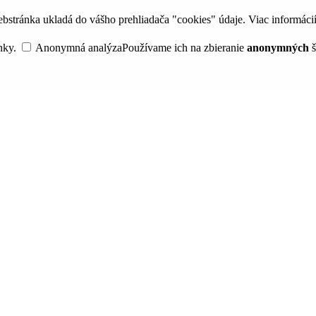
bstránka ukladá do vášho prehliadača "cookies" údaje. Viac informáci
nky.
Anonymná analýza
Používame ich na zbieranie
anonymných
š