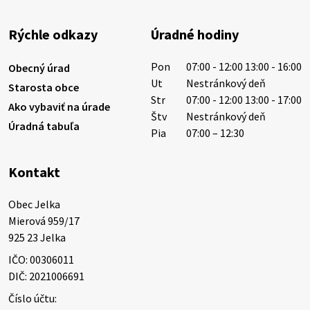
sucho a vysoké teploty spôsobujú pokles
výdatnosti vodárenských zdrojov.
Rýchle odkazy
Úradné hodiny
Západoslovenská vodárenská spoločnosť preto
žiada obyvateľov o…
Pon
07:00 - 12:00 13:00 - 16:00
Obecný úrad
6. augusta 2026 08:12
Ut
Nestránkový deň
Starosta obce
Str
07:00 - 12:00 13:00 - 17:00
Ako vybaviť na úrade
Štv
Nestránkový deň
Úradná tabuľa
5. augusta 2026 13:10
Pia
07:00 – 12:30
Kontakt
Miestne oznamy: 05.08.2026
Smútočný oznam: 05.08.2026 1/ Vážení obyvatelia!S
Obec Jelka

hlbokým zármutkom Vám oznamujeme, že vo veku
Mierová 959/17

73 rokov nás opustila Irena Tanková, rodená
925 23 Jelka
Tanková. Pohreb zosnulej bude dňa 6.08.20…
IČO: 00306011
5. augusta 2026 12:59
DIČ: 2021006691
Číslo účtu: