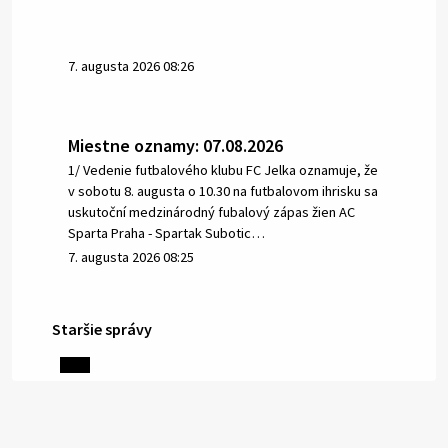
7. augusta 2026 08:26
Miestne oznamy: 07.08.2026
1/ Vedenie futbalového klubu FC Jelka oznamuje, že
v sobotu 8. augusta o 10.30 na futbalovom ihrisku sa
uskutoční medzinárodný fubalový zápas žien AC
Sparta Praha - Spartak Subotic…
7. augusta 2026 08:25
Staršie správy
6. augusta 2026 08:13
Miestne oznamy: 06.08.2026
1/ PITNÁ VODA NIE JE SAMOZREJMOSŤ. Dlhodobé