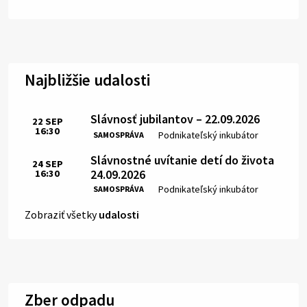
Najbližšie udalosti
Slávnosť jubilantov – 22.09.2026
22
SEP
16:30
Čas:
Miesto:
Podnikateľský inkubátor
SAMOSPRÁVA
Slávnostné uvítanie detí do života
24
SEP
24.09.2026
16:30
Čas:
Miesto:
Podnikateľský inkubátor
SAMOSPRÁVA
Zobraziť všetky
udalosti
Zber odpadu