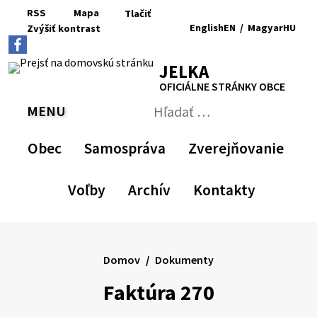
Preskočiť
RSS
Mapa
Tlačiť
na
English
EN
/
Magyar
HU
Zvýšiť
kontrast
RSS
Mapa
Tlačiť
obsah
Zvýšiť
Zmenšiť
Nastaviť
Zväčšiť
Switch
Zmeniť
kontrast
veľkosť
pôvodnú
veľkosť
language
jazyk
JELKA
písma
veľkosť
písma
to
na
písma
English
Magyar
OFICIÁLNE STRÁNKY OBCE
MENU
PREPNÚŤ
Hľadať:
Odoslať
vyhľadávací
Obec
Samospráva
Zverejňovanie
formulár
Voľby
Archív
Kontakty
Domov
Dokumenty
Faktúra 270