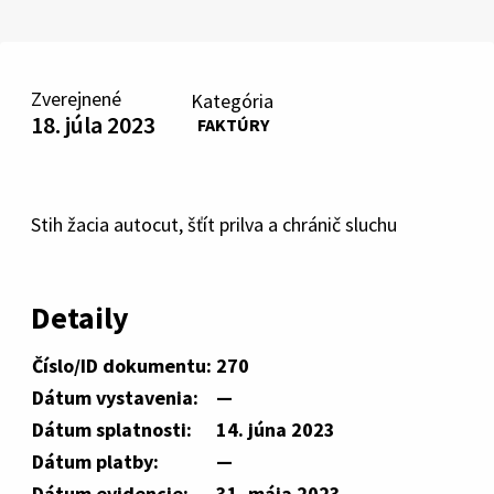
Zverejnené
Kategória
18. júla 2023
FAKTÚRY
Stih žacia autocut, šťít prilva a chránič sluchu
Detaily
Číslo/ID dokumentu:
270
Dátum vystavenia:
—
Dátum splatnosti:
14. júna 2023
Dátum platby:
—
Dátum evidencie:
31. mája 2023