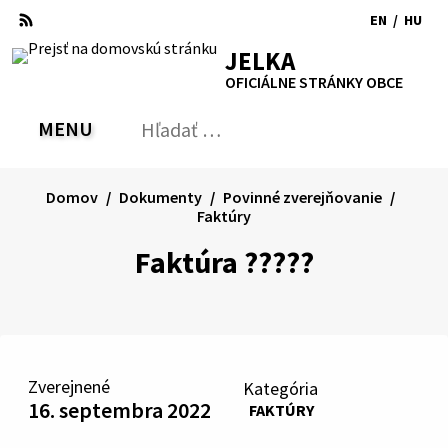
Preskočiť
EN
/
HU
na
Switch
Zmen
RSS
Mapa
Tlačiť
Zvýšiť
Zmenšiť
Zväčšiť
JELKA
obsah
language
jazyk
kontrast
veľkosť
veľkosť
OFICIÁLNE STRÁNKY OBCE
to
na
písma
písma
English
Magy
MENU
PREPNÚŤ
Hľadať:
Odo
vyh
for
Domov
Dokumenty
Povinné zverejňovanie
Faktúry
Faktúra ?????
Zverejnené
Kategória
16. septembra 2022
FAKTÚRY