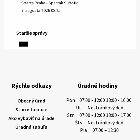
Sparta Praha - Spartak Subotic…
7. augusta 2026 08:25
Staršie správy
6. augusta 2026 08:13
Miestne oznamy: 06.08.2026
1/ PITNÁ VODA NIE JE SAMOZREJMOSŤ. Dlhodobé
sucho a vysoké teploty spôsobujú pokles
výdatnosti vodárenských zdrojov.
Rýchle odkazy
Úradné hodiny
Západoslovenská vodárenská spoločnosť preto
žiada obyvateľov o…
Pon
07:00 - 12:00 13:00 - 16:00
Obecný úrad
6. augusta 2026 08:12
Ut
Nestránkový deň
Starosta obce
Str
07:00 - 12:00 13:00 - 17:00
Ako vybaviť na úrade
Štv
Nestránkový deň
Úradná tabuľa
5. augusta 2026 13:10
Pia
07:00 – 12:30