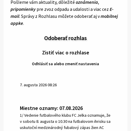
Pošleme vám aktuality, dôležité
oznámenia
,
pripomienky
pre zvoz odpadu a udalosti a viac cez
E-
mail
. Správy z Rozhlasu môžete odoberať aj v
mobilnej
appke
.
Odoberať rozhlas
Zistiť viac o rozhlase
Odhlásiť sa alebo zmeniť nastavenia
7. augusta 2026 08:26
Miestne oznamy: 07.08.2026
1/ Vedenie futbalového klubu FC Jelka oznamuje, že
v sobotu 8. augusta o 10.30 na futbalovom ihrisku sa
uskutoční medzinárodný fubalový zápas žien AC