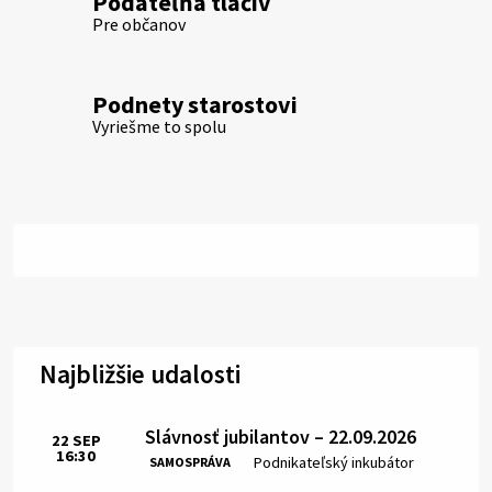
Podateľňa tlačív
Pre občanov
Podnety starostovi
Vyriešme to spolu
Najbližšie udalosti
Slávnosť jubilantov – 22.09.2026
22
SEP
16:30
Čas:
Miesto:
Podnikateľský inkubátor
SAMOSPRÁVA