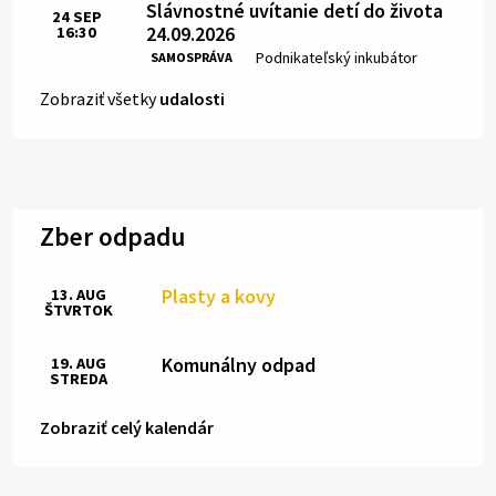
Slávnostné uvítanie detí do života
24
SEP
24.09.2026
16:30
Čas:
Miesto:
Podnikateľský inkubátor
SAMOSPRÁVA
Zobraziť všetky
udalosti
Zber odpadu
Plasty a kovy
13. AUG
ŠTVRTOK
Komunálny odpad
19. AUG
STREDA
Zobraziť celý kalendár