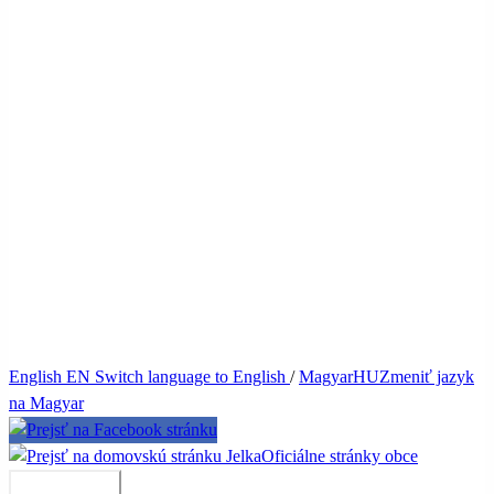
English
EN
Switch language to English
/
Magyar
HU
Zmeniť jazyk
na Magyar
Jelka
Oficiálne stránky obce