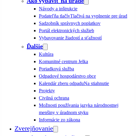
Ako vybaviť na úrade
Návody a inštrukcie
Podateľňa tlačív
Tlačivá na vyplnenie pre úrad
Sadzobník správnych poplatkov
Portál elektronických služieb
Vybavovanie žiadostí a sťažností
Ďalšie
Kultúra
Komunitné centrum Jelka
Poriadková služba
Odpadové hospodárstvo obce
Kalendár zberu odpadu
Na stiahnutie
Projekty
Civilná ochrana
Možnosti používania jazyka národnostnej
menšiny v úradnom styku
Informácie zo zákona
Zverejňovanie