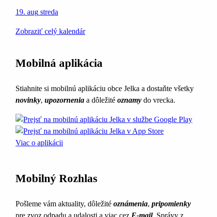
19. aug
streda
Zobraziť celý kalendár
Mobilná aplikácia
Stiahnite si mobilnú aplikáciu obce Jelka a dostaňte všetky
novinky
,
upozornenia
a dôležité
oznamy
do vrecka.
Viac o aplikácii
Mobilný Rozhlas
Pošleme vám aktuality, dôležité
oznámenia
,
pripomienky
pre zvoz odpadu a udalosti a viac cez
E-mail
. Správy z