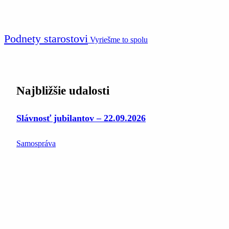
Podnety starostovi
Vyriešme to spolu
Najbližšie udalosti
Slávnosť jubilantov – 22.09.2026
Samospráva