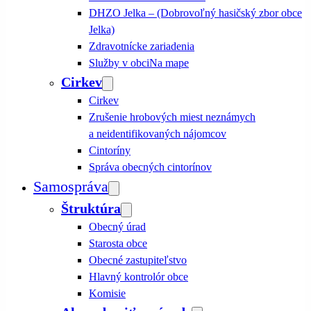
DHZO Jelka – (Dobrovoľný hasičský zbor obce
Jelka)
Zdravotnícke zariadenia
Služby v obci
Na mape
Cirkev
Cirkev
Zrušenie hrobových miest neznámych
a neidentifikovaných nájomcov
Cintoríny
Správa obecných cintorínov
Samospráva
Štruktúra
Obecný úrad
Starosta obce
Obecné zastupiteľstvo
Hlavný kontrolór obce
Komisie