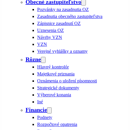
Obecné zastupiteľstvo
Pozvánky na zasadnutia OZ
Zasadnutia obecného zastupiteľstva
Zápisnice zasadnutí OZ
Uznesenia OZ
Návrhy VZN
VZN
Verejné vyhlášky a oznamy
Rôzne
Hlavný kontrolór
Majetkové priznania
Oznámenia o uložení písomnosti
Strategické dokumenty
Výberové konania
Iné
Financie
Podnety
Rozpočtové opatrenia