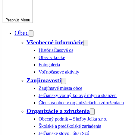
Prepnúť
Menu
Obec
Všeobecné informácie
História
Časová os
Obec v kocke
Fotogaléria
Voľnočasové aktivity
Zaujímavosti
Zaujímavé miesta obce
Jelčiansky vodný kolový mlyn a skanzen
Členstvá obce v organizáciách a združeniach
Organizácie a združenia
Obecný podnik – Služby Jelka s.r.o.
Školské a predškolské zariadenia
Jelčianske slovo-Jókai Szó