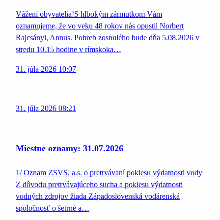
Vážení obyvatelia!S hlbokým zármutkom Vám
oznamujeme, že vo veku 48 rokov nás opustil Norbert
Rajcsányi, Annus. Pohreb zosnulého bude dňa 5.08.2026 v
stredu 10.15 hodine v rímskoka…
31. júla 2026 10:07
31. júla 2026 08:21
Miestne oznamy: 31.07.2026
1/ Oznam ZSVS, a.s. o pretrvávaní poklesu výdatnosti vody
Z dôvodu pretrvávajúceho sucha a poklesu výdatnosti
vodných zdrojov žiada Západoslovenská vodárenská
spoločnosť o šetrné a…