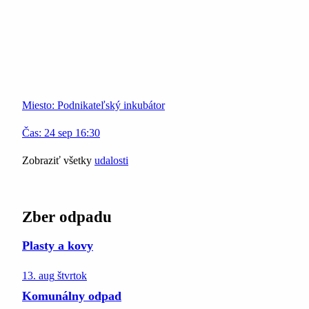
Miesto:
Podnikateľský inkubátor
Čas:
24
sep
16:30
Zobraziť všetky
udalosti
Zber odpadu
Plasty a kovy
13. aug
štvrtok
Komunálny odpad