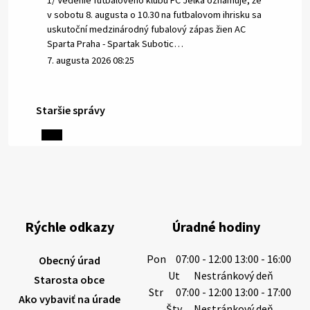
1/ Vedenie futbalového klubu FC Jelka oznamuje, že
v sobotu 8. augusta o 10.30 na futbalovom ihrisku sa
uskutoční medzinárodný fubalový zápas žien AC
Sparta Praha - Spartak Subotic…
7. augusta 2026 08:25
Staršie správy
6. augusta 2026 08:13
Miestne oznamy: 06.08.2026
1/ PITNÁ VODA NIE JE SAMOZREJMOSŤ. Dlhodobé
sucho a vysoké teploty spôsobujú pokles
výdatnosti vodárenských zdrojov.
Rýchle odkazy
Úradné hodiny
Západoslovenská vodárenská spoločnosť preto
žiada obyvateľov o…
Pon
07:00 - 12:00 13:00 - 16:00
Obecný úrad
6. augusta 2026 08:12
Ut
Nestránkový deň
Starosta obce
Str
07:00 - 12:00 13:00 - 17:00
Ako vybaviť na úrade
Štv
Nestránkový deň