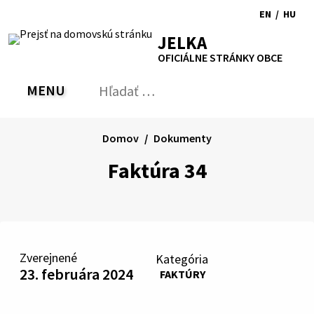
Preskočiť
EN
/
HU
na
Switch
Zmen
RSS
Mapa
Tlačiť
Zvýšiť
Zmenšiť
Zväčšiť
JELKA
obsah
language
jazyk
kontrast
veľkosť
veľkosť
OFICIÁLNE STRÁNKY OBCE
to
na
písma
písma
English
Magy
MENU
PREPNÚŤ
Hľadať:
Odo
vyh
for
Domov
Dokumenty
Faktúra 34
Zverejnené
Kategória
23. februára 2024
FAKTÚRY