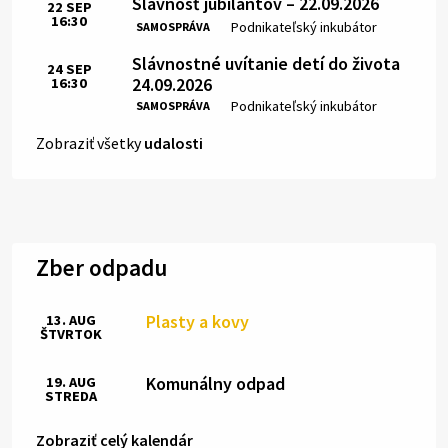
Slávnosť jubilantov – 22.09.2026
22
SEP
16:30
Čas:
Miesto:
Podnikateľský inkubátor
SAMOSPRÁVA
Slávnostné uvítanie detí do života
24
SEP
24.09.2026
16:30
Čas:
Miesto:
Podnikateľský inkubátor
SAMOSPRÁVA
Zobraziť všetky
udalosti
Zber odpadu
Plasty a kovy
13. AUG
ŠTVRTOK
Komunálny odpad
19. AUG
STREDA
Zobraziť celý kalendár