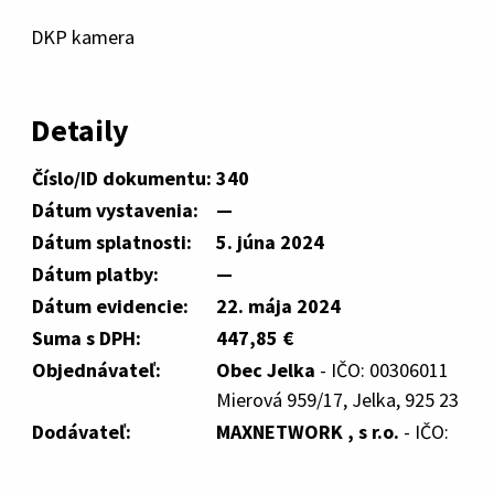
DKP kamera
Detaily
Číslo/ID dokumentu:
340
Dátum vystavenia:
—
Dátum splatnosti:
5. júna 2024
Dátum platby:
—
Dátum evidencie:
22. mája 2024
Suma s DPH:
447,85 €
Objednávateľ:
Obec Jelka
- IČO: 00306011
Mierová 959/17, Jelka, 925 23
Dodávateľ:
MAXNETWORK , s r.o.
- IČO: