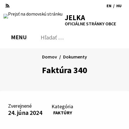
Preskočiť
EN
/
HU
na
Switch
Zmen
RSS
Mapa
Tlačiť
Zvýšiť
Zmenšiť
Zväčšiť
JELKA
obsah
language
jazyk
kontrast
veľkosť
veľkosť
OFICIÁLNE STRÁNKY OBCE
to
na
písma
písma
English
Magy
MENU
PREPNÚŤ
Hľadať:
Odo
vyh
for
Domov
Dokumenty
Faktúra 340
Zverejnené
Kategória
24. júna 2024
FAKTÚRY