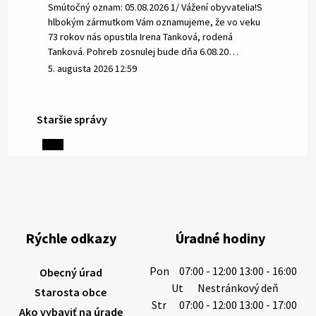
Smútočný oznam: 05.08.2026 1/ Vážení obyvatelia!S
hlbokým zármutkom Vám oznamujeme, že vo veku
73 rokov nás opustila Irena Tanková, rodená
Tanková. Pohreb zosnulej bude dňa 6.08.20…
5. augusta 2026 12:59
Staršie správy
3. augusta 2026 08:45
Miestne oznamy: 03.08.2026
Smútočné oznamy: 03.08.2026 1/ Vážení obyvatelia!S
hlbokým zármutkom Vám oznamujeme, že vo veku
84 rokov nás opustil Ján Letusek. Pohreb zosnulého
Rýchle odkazy
Úradné hodiny
bude dňa 4.08.2026 v utorok 10.00…
3. augusta 2026 08:44
Pon
07:00 - 12:00 13:00 - 16:00
Obecný úrad
Ut
Nestránkový deň
Starosta obce
Str
07:00 - 12:00 13:00 - 17:00
Ako vybaviť na úrade