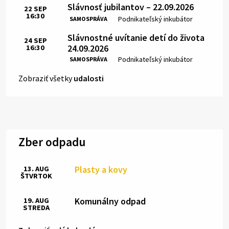
Slávnosť jubilantov – 22.09.2026
22
SEP
16:30
Čas:
Miesto:
Podnikateľský inkubátor
SAMOSPRÁVA
Slávnostné uvítanie detí do života
24
SEP
24.09.2026
16:30
Čas:
Miesto:
Podnikateľský inkubátor
SAMOSPRÁVA
Zobraziť všetky
udalosti
Zber odpadu
Plasty a kovy
13. AUG
ŠTVRTOK
Komunálny odpad
19. AUG
STREDA