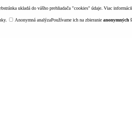
bstránka ukladá do vášho prehliadača "cookies" údaje. Viac informáci
nky.
Anonymná analýza
Používame ich na zbieranie
anonymných
š