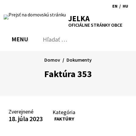
Preskočiť
EN
/
HU
na
Switch
Zmen
RSS
Mapa
Tlačiť
Zvýšiť
Zmenšiť
Zväčšiť
JELKA
obsah
language
jazyk
kontrast
veľkosť
veľkosť
OFICIÁLNE STRÁNKY OBCE
to
na
písma
písma
English
Magy
MENU
PREPNÚŤ
Hľadať:
Odo
vyh
for
Domov
Dokumenty
Faktúra 353
Zverejnené
Kategória
18. júla 2023
FAKTÚRY