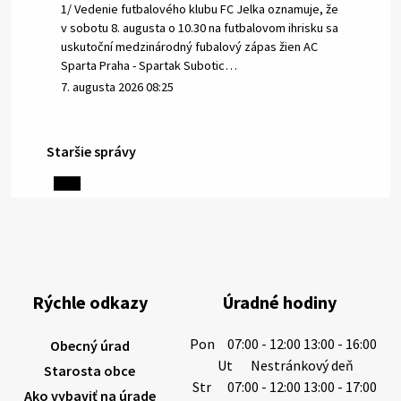
1/ Vedenie futbalového klubu FC Jelka oznamuje, že
v sobotu 8. augusta o 10.30 na futbalovom ihrisku sa
uskutoční medzinárodný fubalový zápas žien AC
Sparta Praha - Spartak Subotic…
7. augusta 2026 08:25
Staršie správy
6. augusta 2026 08:13
Miestne oznamy: 06.08.2026
1/ PITNÁ VODA NIE JE SAMOZREJMOSŤ. Dlhodobé
sucho a vysoké teploty spôsobujú pokles
výdatnosti vodárenských zdrojov.
Rýchle odkazy
Úradné hodiny
Západoslovenská vodárenská spoločnosť preto
žiada obyvateľov o…
Pon
07:00 - 12:00 13:00 - 16:00
Obecný úrad
6. augusta 2026 08:12
Ut
Nestránkový deň
Starosta obce
Str
07:00 - 12:00 13:00 - 17:00
Ako vybaviť na úrade