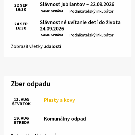
Slávnosť jubilantov – 22.09.2026
22
SEP
16:30
Čas:
Miesto:
Podnikateľský inkubátor
SAMOSPRÁVA
Slávnostné uvítanie detí do života
24
SEP
24.09.2026
16:30
Čas:
Miesto:
Podnikateľský inkubátor
SAMOSPRÁVA
Zobraziť všetky
udalosti
Zber odpadu
Plasty a kovy
13. AUG
ŠTVRTOK
Komunálny odpad
19. AUG
STREDA