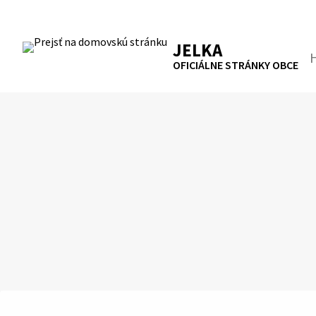
Preskočiť
na
RSS
Mapa
Tlačiť
obsah
JELKA
Hľa
OFICIÁLNE STRÁNKY OBCE