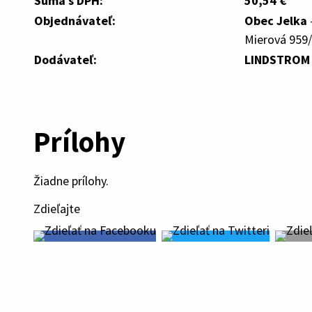
Suma s DPH:
50,54 €
Objednávateľ:
Obec Jelka
Mierová 959/
Dodávateľ:
LINDSTROM
Prílohy
Žiadne prílohy.
Zdieľajte