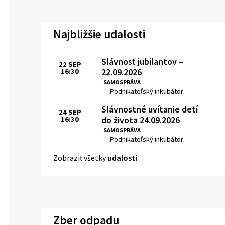
Najbližšie udalosti
Slávnosť jubilantov –
22
SEP
22.09.2026
16:30
Čas:
SAMOSPRÁVA
Miesto:
Podnikateľský inkubátor
Slávnostné uvítanie detí
24
SEP
do života 24.09.2026
16:30
Čas:
SAMOSPRÁVA
Miesto:
Podnikateľský inkubátor
Zobraziť všetky
udalosti
Zber odpadu