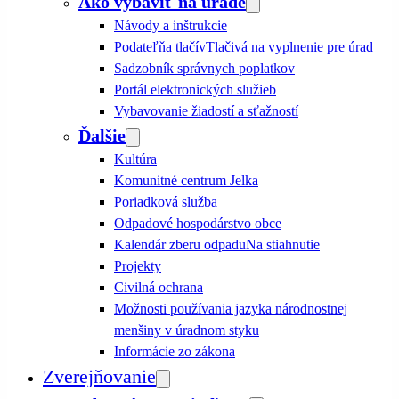
Ako vybaviť na úrade
Návody a inštrukcie
Podateľňa tlačív
Tlačivá na vyplnenie pre úrad
Sadzobník správnych poplatkov
Portál elektronických služieb
Vybavovanie žiadostí a sťažností
Ďalšie
Kultúra
Komunitné centrum Jelka
Poriadková služba
Odpadové hospodárstvo obce
Kalendár zberu odpadu
Na stiahnutie
Projekty
Civilná ochrana
Možnosti používania jazyka národnostnej
menšiny v úradnom styku
Informácie zo zákona
Zverejňovanie