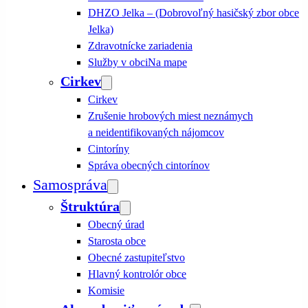
DHZO Jelka – (Dobrovoľný hasičský zbor obce
Jelka)
Zdravotnícke zariadenia
Služby v obci
Na mape
Cirkev
Cirkev
Zrušenie hrobových miest neznámych
a neidentifikovaných nájomcov
Cintoríny
Správa obecných cintorínov
Samospráva
Štruktúra
Obecný úrad
Starosta obce
Obecné zastupiteľstvo
Hlavný kontrolór obce
Komisie