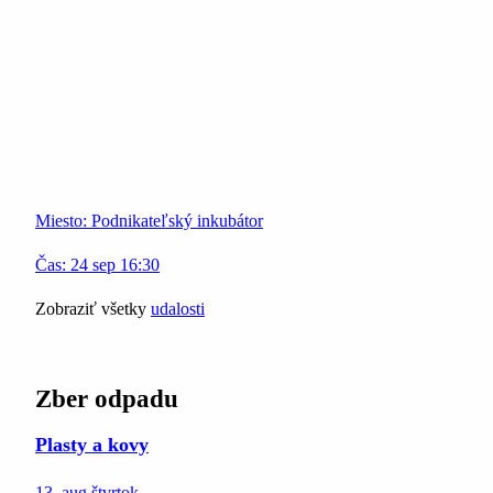
Miesto:
Podnikateľský inkubátor
Čas:
24
sep
16:30
Zobraziť všetky
udalosti
Zber odpadu
Plasty a kovy
13. aug
štvrtok