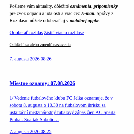
Pošleme vám aktuality, dôležité
oznámenia
,
pripomienky
pre zvoz odpadu a udalosti a viac cez
E-mail
. Správy z
Rozhlasu môžete odoberať aj v
mobilnej appke
.
Odoberať rozhlas
Zistiť viac o rozhlase
Odhlásiť sa alebo zmeniť nastavenia
7. augusta 2026 08:26
Miestne oznamy: 07.08.2026
1/ Vedenie futbalového klubu FC Jelka oznamuje, že v
sobotu 8. augusta o 10.30 na futbalovom ihrisku sa
uskutoční medzinárodný fubalový zápas žien AC Sparta
Praha - Spartak Subotic…
7. augusta 2026 08:25