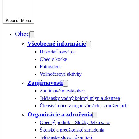
Prepnúť
Menu
Obec
Všeobecné informácie
História
Časová os
Obec v kocke
Fotogaléria
Voľnočasové aktivity
Zaujímavosti
Zaujímavé miesta obce
Jelčiansky vodný kolový mlyn a skanzen
Členstvá obce v organizáciách a združeniach
Organizácie a združenia
Obecný podnik – Služby Jelka s.r.o.
Školské a predškolské zariadenia
Jelčianske slovo-Jókai Szó