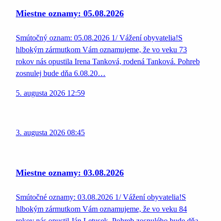
Miestne oznamy: 05.08.2026
Smútočný oznam: 05.08.2026 1/ Vážení obyvatelia!S
hlbokým zármutkom Vám oznamujeme, že vo veku 73
rokov nás opustila Irena Tanková, rodená Tanková. Pohreb
zosnulej bude dňa 6.08.20…
5. augusta 2026 12:59
3. augusta 2026 08:45
Miestne oznamy: 03.08.2026
Smútočné oznamy: 03.08.2026 1/ Vážení obyvatelia!S
hlbokým zármutkom Vám oznamujeme, že vo veku 84
rokov nás opustil Ján Letusek. Pohreb zosnulého bude dňa