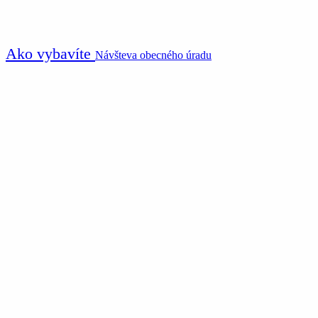
Ako vybavíte
Návšteva obecného úradu