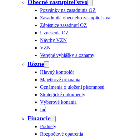
Obecné zastupiteľstvo
Pozvánky na zasadnutia OZ
Zasadnutia obecného zastupiteľstva
Zápisnice zasadnutí OZ
Uznesenia OZ
Návrhy VZN
VZN
Verejné vyhlášky a oznamy
Rôzne
Hlavný kontrolór
Majetkové priznania
Oznámenia o uložení písomnosti
Strategické dokumenty
Výberové konania
Iné
Financie
Podnety
Rozpočtové opatrenia