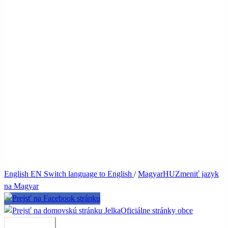
English
EN
Switch language to English
/
Magyar
HU
Zmeniť jazyk
na Magyar
Jelka
Oficiálne stránky obce