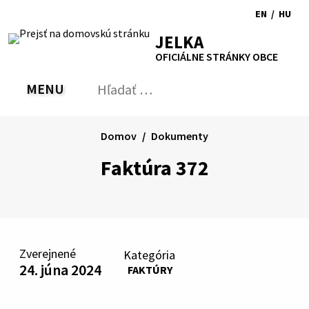
Preskočiť
EN
/
HU
na
Switch
Zmen
RSS
Mapa
Tlačiť
Zvýšiť
Zmenšiť
Zväčšiť
JELKA
obsah
language
jazyk
kontrast
veľkosť
veľkosť
OFICIÁLNE STRÁNKY OBCE
to
na
písma
písma
English
Magy
MENU
PREPNÚŤ
Hľadať:
Odo
vyh
for
Domov
Dokumenty
Faktúra 372
Zverejnené
Kategória
24. júna 2024
FAKTÚRY