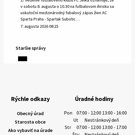
1/ Vedenie futbalového klubu FC Jelka oznamuje, že
v sobotu 8. augusta o 10.30 na futbalovom ihrisku sa
uskutoční medzinárodný fubalový zápas žien AC
Sparta Praha - Spartak Subotic…
7. augusta 2026 08:25
Staršie správy
6. augusta 2026 08:13
Miestne oznamy: 06.08.2026
1/ PITNÁ VODA NIE JE SAMOZREJMOSŤ. Dlhodobé
sucho a vysoké teploty spôsobujú pokles
výdatnosti vodárenských zdrojov.
Rýchle odkazy
Úradné hodiny
Západoslovenská vodárenská spoločnosť preto
žiada obyvateľov o…
Pon
07:00 - 12:00 13:00 - 16:00
Obecný úrad
6. augusta 2026 08:12
Ut
Nestránkový deň
Starosta obce
Str
07:00 - 12:00 13:00 - 17:00
Ako vybaviť na úrade
Štv
Nestránkový deň