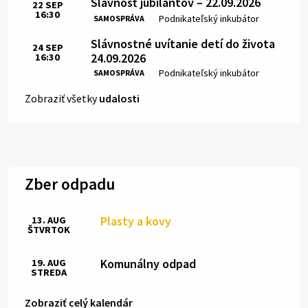
Slávnosť jubilantov – 22.09.2026
22
SEP
16:30
Čas:
Miesto:
Podnikateľský inkubátor
SAMOSPRÁVA
Slávnostné uvítanie detí do života
24
SEP
24.09.2026
16:30
Čas:
Miesto:
Podnikateľský inkubátor
SAMOSPRÁVA
Zobraziť všetky
udalosti
Zber odpadu
Plasty a kovy
13. AUG
ŠTVRTOK
Komunálny odpad
19. AUG
STREDA
Zobraziť celý kalendár