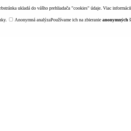
bstránka ukladá do vášho prehliadača "cookies" údaje. Viac informáci
nky.
Anonymná analýza
Používame ich na zbieranie
anonymných
š