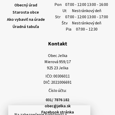
žiada obyvateľov o…
Pon
07:00 - 12:00 13:00 - 16:00
Obecný úrad
6. augusta 2026 08:12
Ut
Nestránkový deň
Starosta obce
Str
07:00 - 12:00 13:00 - 17:00
Ako vybaviť na úrade
Štv
Nestránkový deň
Úradná tabuľa
5. augusta 2026 13:10
Pia
07:00 – 12:30
Kontakt
Miestne oznamy: 05.08.2026
Smútočný oznam: 05.08.2026 1/ Vážení obyvatelia!S
Obec Jelka

hlbokým zármutkom Vám oznamujeme, že vo veku
Mierová 959/17

73 rokov nás opustila Irena Tanková, rodená
925 23 Jelka
Tanková. Pohreb zosnulej bude dňa 6.08.20…
IČO: 00306011
5. augusta 2026 12:59
DIČ: 2021006691
Číslo účtu:
3. augusta 2026 08:45
031/ 7876 182
obec@jelka.sk
Facebook stránka
Na zabezpečenie funkčnosti a