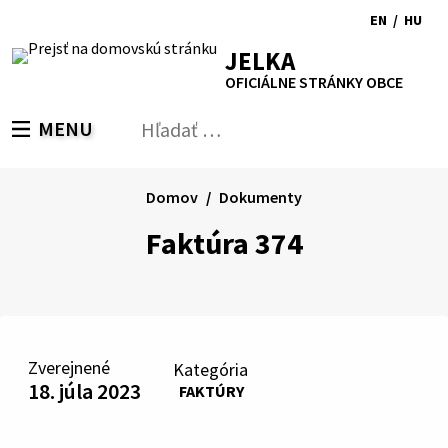
Preskočiť
EN
/
HU
na
Switch
Zmen
RSS
Mapa
Tlačiť
Zvýšiť
Zmenšiť
Zväčšiť
JELKA
obsah
language
jazyk
kontrast
veľkosť
veľkosť
OFICIÁLNE STRÁNKY OBCE
to
na
písma
písma
English
Magy
MENU
PREPNÚŤ
Hľadať:
Odo
vyh
for
Domov
Dokumenty
Faktúra 374
Zverejnené
Kategória
18. júla 2023
FAKTÚRY