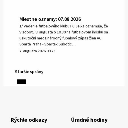
Miestne oznamy: 07.08.2026
1/ Vedenie futbalového klubu FC Jelka oznamuje, že
v sobotu 8. augusta o 10.30 na futbalovom ihrisku sa
uskutoční medzinárodný fubalový zápas žien AC
Sparta Praha - Spartak Subotic…
7. augusta 2026 08:25
Staršie správy
6. augusta 2026 08:13
Miestne oznamy: 06.08.2026
1/ PITNÁ VODA NIE JE SAMOZREJMOSŤ. Dlhodobé
sucho a vysoké teploty spôsobujú pokles
výdatnosti vodárenských zdrojov.
Rýchle odkazy
Úradné hodiny
Západoslovenská vodárenská spoločnosť preto