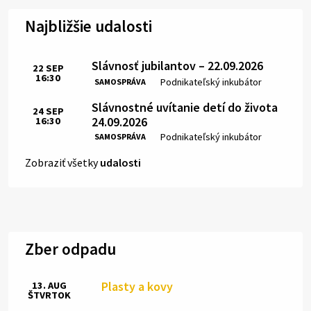
Najbližšie udalosti
Slávnosť jubilantov – 22.09.2026
22
SEP
16:30
Čas:
Miesto:
Podnikateľský inkubátor
SAMOSPRÁVA
Slávnostné uvítanie detí do života
24
SEP
24.09.2026
16:30
Čas:
Miesto:
Podnikateľský inkubátor
SAMOSPRÁVA
Zobraziť všetky
udalosti
Zber odpadu
Plasty a kovy
13. AUG
ŠTVRTOK