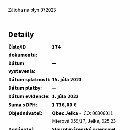
Záloha na plyn 072023
Detaily
Číslo/ID
374
dokumentu:
Dátum
—
vystavenia:
Dátum splatnosti:
15. júla 2023
Dátum platby:
—
Dátum evidencie:
1. júla 2023
Suma s DPH:
1 736,00 €
Objednávateľ:
Obec Jelka
- IČO: 00306011
Mierová 959/17, Jelka, 925 23
Dodávateľ:
Slov.plynárenský priemysel
-