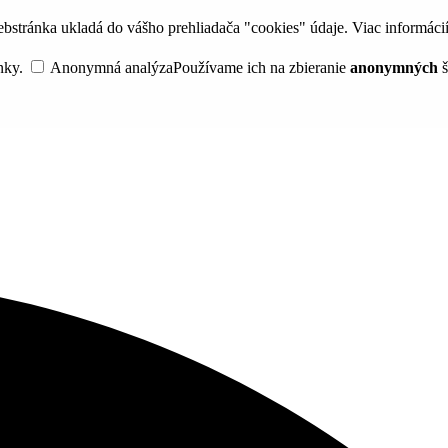
bstránka ukladá do vášho prehliadača "cookies" údaje. Viac informáci
nky.
Anonymná analýza
Používame ich na zbieranie
anonymných
š